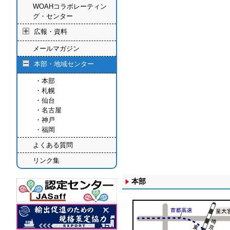
WOAHコラボレーティン
グ・センター
広報・資料
メールマガジン
本部・地域センター
本部
札幌
仙台
名古屋
神戸
福岡
よくある質問
リンク集
本部