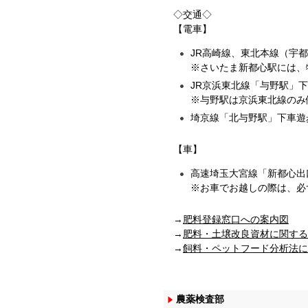
◇交通◇
【電車】
JR高崎線、東北本線（宇
※さいたま新都心駅には、
JR京浜東北線「与野駅」下
※与野駅は京浜東北線のみ
埼京線「北与野駅」下車遊
【車】
高速埼玉大宮線「新都心出
※お車でお越しの際は、必
→
肥料登録窓口への案内図
→
肥料・土壌改良資材に関する
→
飼料・ペットフード分析法に
農薬検査部