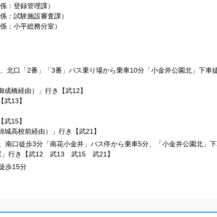
申請関係：登録管理課）
GLP関係：試験施設審査課）
総務関係：小平総務分室）
」、北口「2番」「3番」バス乗り場から乗車10分「小金井公園北」下車
御成橋経由）」行き【武12】
【武13】
【武15】
錦城高校前経由）」行き【武21】
、南口徒歩3分「南花小金井」バス停から乗車5分、「小金井公園北」下
行き【武12 武13 武15 武21】
徒歩15分