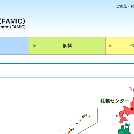
ご意見・お
飼料