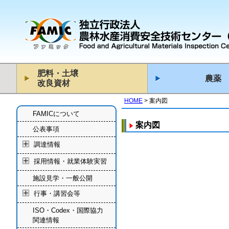
肥料・土壌
農薬
改良資材
HOME
案内図
FAMICについて
案内図
公表事項
調達情報
採用情報・就業体験実習
施設見学・一般公開
行事・講習会等
ISO・Codex・国際協力
関連情報