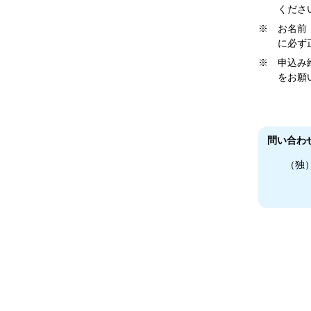
くださ
※ お名前
に必ず
※ 申込み
をお願
問い合わ
（独