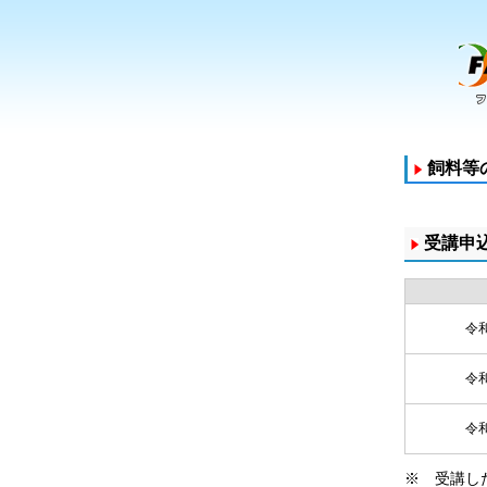
飼料等
受講申
令和
令和
令和
※ 受講し