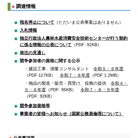
調達情報
指名停止について
（ただいま公表事案はありません）
入札情報
独立行政法人農林水産消費安全技術センターが行う契約
に係る情報の公表について
（PDF: 92KB）
発注の見通し
競争参加者の資格に関する公示
建設工事、測量コンサルタント
令和５・６年度
（PDF:117KB）
令和７・８年度
（PDF:1.2MB）
物品の製造・販売・買受け、役務の提供
令和４・
５・６年度
（PDF: 95KB）
令和７・８・９年度
（PDF: 92KB）
競争参加資格等
事業者の皆様へお知らせ（国家公務員倫理について）