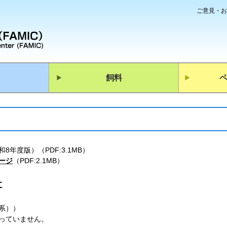
ご意見・お
飼料
和8年度版
）（PDF:3.1MB）
ージ
（PDF:2.1MB）
て
系））
っていません。