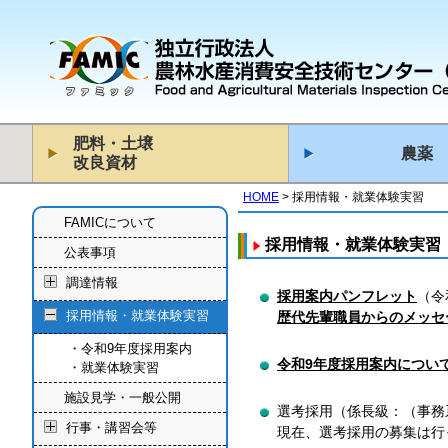
肥料・土壌
農薬
改良資材
HOME
採用情報・就業体験実習
FAMICについて
採用情報・就業体験実習
公表事項
調達情報
採用案内パンフレット
（
令
採用情報・就業体験実習
歴代先輩職員からのメッセ
令和9年度採用案内
令和9年度採用案内につい
就業体験実習
施設見学・一般公開
選考採用（係長級：（事務
行事・講習会等
現在、選考採用の募集は行