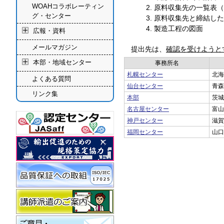
WOAHコラボレーティン
原料収集先の一覧表（
グ・センター
原料収集先と締結した
製造工程の図面
広報・資料
メールマガジン
提出先は、
確認を受けようと
本部・地域センター
事務所名
札幌センター
北海
よくある質問
仙台センター
青森
リンク集
本部
茨城
名古屋センター
富山
神戸センター
滋賀
福岡センター
山口