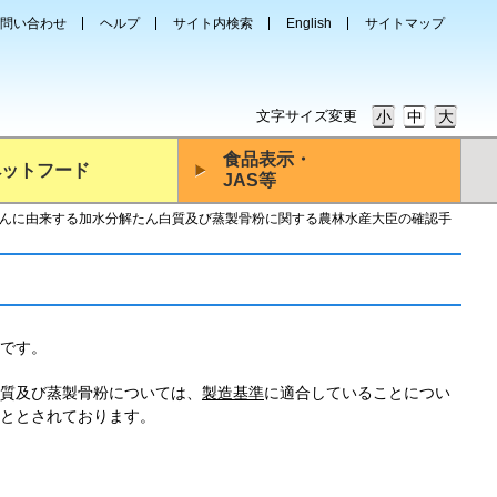
問い合わせ
ヘルプ
サイト内検索
English
サイトマップ
文字サイズ変更
小
中
大
食品表示・
ペットフード
JAS等
んに由来する加水分解たん白質及び蒸製骨粉に関する農林水産大臣の確認手
です。
質及び蒸製骨粉については、
製造基準
に適合していることについ
ととされております。