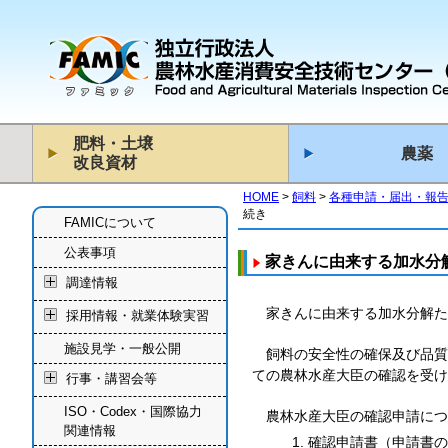
肥料・土壌
農薬
改良資材
HOME
飼料
各種申請・届出・報
続き
FAMICについて
公表事項
家きんに由来する加水分
調達情報
家きんに由来する加水分解た
採用情報・就業体験実習
施設見学・一般公開
飼料の安全性の確保及び品質
ての農林水産大臣の確認を受け
行事・講習会等
ISO・Codex・国際協力
農林水産大臣の確認申請につ
関連情報
確認申請書（申請書