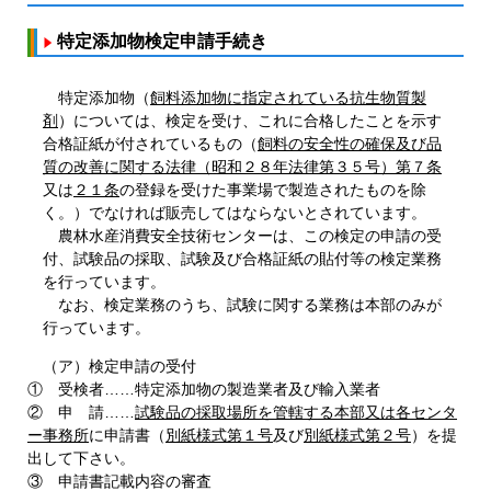
特定添加物検定申請手続き
特定添加物（
飼料添加物に指定されている抗生物質製
剤
）については、検定を受け、これに合格したことを示す
合格証紙が付されているもの（
飼料の安全性の確保及び品
質の改善に関する法律（昭和２８年法律第３５号）第７条
又は
２１条
の登録を受けた事業場で製造されたものを除
く。）でなければ販売してはならないとされています。
農林水産消費安全技術センターは、この検定の申請の受
付、試験品の採取、試験及び合格証紙の貼付等の検定業務
を行っています。
なお、検定業務のうち、試験に関する業務は本部のみが
行っています。
（ア）検定申請の受付
① 受検者……特定添加物の製造業者及び輸入業者
② 申 請……
試験品の採取場所を管轄する本部又は各センタ
ー事務所
に申請書（
別紙様式第１号
及び
別紙様式第２号
）を提
出して下さい。
③ 申請書記載内容の審査