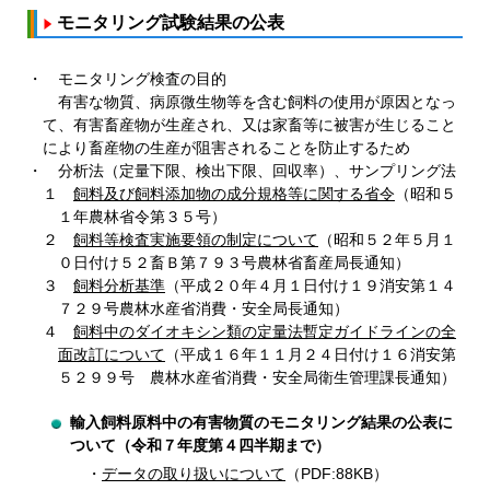
モニタリング試験結果の公表
・ モニタリング検査の目的
有害な物質、病原微生物等を含む飼料の使用が原因となっ
て、有害畜産物が生産され、又は家畜等に被害が生じること
により畜産物の生産が阻害されることを防止するため
・ 分析法（定量下限、検出下限、回収率）、サンプリング法
１
飼料及び飼料添加物の成分規格等に関する省令
（昭和５
１年農林省令第３５号）
２
飼料等検査実施要領の制定について
（昭和５２年５月１
０日付け５２畜Ｂ第７９３号農林省畜産局長通知）
３
飼料分析基準
（平成２０年４月１日付け１９消安第１４
７２９号農林水産省消費・安全局長通知）
４
飼料中のダイオキシン類の定量法暫定ガイドラインの全
面改訂について
（平成１６年１１月２４日付け１６消安第
５２９９号 農林水産省消費・安全局衛生管理課長通知）
輸入飼料原料中の有害物質のモニタリング結果の公表に
ついて（令和７年度第４四半期まで）
データの取り扱いについて
（PDF:88KB）