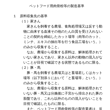
ペットフード用肉骨粉等の製造基準
１ 原料収集先の基準
（１）家きん
家きんを飼養する農場、食鳥処理場又は反すう動
物に由来する血液その他のたん白質を受け入れない
ことの契約を締結したカット場等（肉等のカット、
ミンチ、エキスの抽出等を行う食品工場をいう。）
のみから収集すること。
なお、農場から収集する原料は、解体処理されて
いない家きんであり、家きん以外の動物の混入がな
いことが目視で確認できる状態であるものに限る。
（２）豚・馬
豚・馬を飼養する農場又はと畜場若しくはカット
場等（以下別添１において「と畜場等」という。）
のみから収集すること。
なお、農場から収集する原料は、解体処理されて
いない豚・馬又は分娩後に子宮から排出された豚の
胎盤であり、これら以外のものの混入がないことを
目視で確認したものに限る。
また、ペットフード用肉骨粉等の製造業者は、反