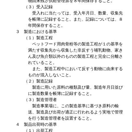
物由来残さ供給管理票を８年間保存すること。
（３）受入記録
受入れに当たっては、受入年月日、数量、収集先
を帳簿に記録すること。また、記録については、８
年間保存すること。
３ 製造における基準
（１）製造工程
ペットフード用肉骨粉等の製造工程が１の基準を
満たす収集先から収集した非反すう哺乳動物、家き
ん及び魚介類以外のものの製造工程と完全に分離さ
れていること。
また、製造工程中において反すう動物に由来する
ものが混入しないこと。
（２）製造記録
製造に用いた原料の種類及び量、製造年月日並び
に製造数量を帳簿に記録すること。
（３）製造管理者
製造事業場に、この製造基準に基づき原料の輸
送、製造及び出荷が適正に行われるよう実地で管理
を行う製造管理者を設置すること。
４ 製品出荷時の基準
（１）出荷工程