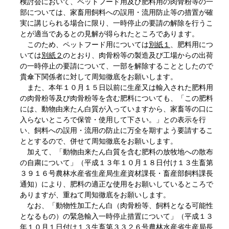
検討会において、ペットフード用及び肥料用の肉骨粉等の一
部については、家畜用飼料への誤用・流用防止等の措置が確
実に講じられる場合に限り、一時停止の要請の解除を行うこ
とが適当であるとの見解が得られたところであります。
このため、ペットフード用については
別紙１
、肥料用につ
いては
別紙２
のとおり、肉骨粉等の製造及び工場からの出荷
の一時停止の要請について、一部を解除することとしたので
貴傘下関係者に対して周知徹底をお願いします。
また、本年１０月１５日以前に生産又は輸入された肥料用
の肉骨粉等及び肉骨粉等を含む肥料についても、「この肥料
には、動物由来たん白質が入っていますから、家畜等の口に
入らないところで保管・使用して下さい。」との表示を行
い、飼料への誤用・流用の防止に万全を期すよう要請するこ
ととするので、併せて周知徹底をお願いします。
加えて、「動物由来たん白質を含む肥料の放牧地への散布
の自粛について」（平成１３年１０月１８日付け１３生畜第
３９１６号農林水産省生産局生産資材課長・畜産部飼料課長
通知）により、肥料の適正な使用をお願いしているところで
ありますが、重ねて周知徹底をお願いします。
なお、「動物性加工たん白（肉骨粉等、飼料となる可能性
となるもの）の緊急輸入一時停止措置について」（平成１３
年１０月１日付け１３生畜第３３２６号農林水産省生産局長