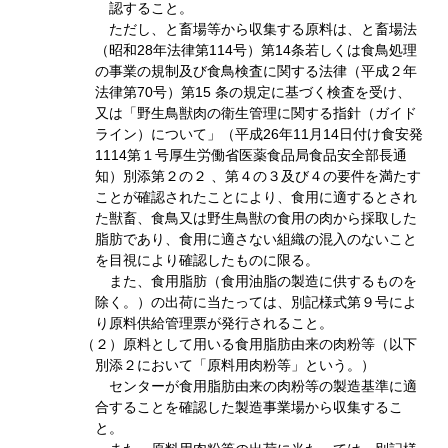
認すること。
ただし、と畜場等から収集する原料は、と畜場法
（昭和28年法律第114号）第14条若しくは食鳥処理
の事業の規制及び食鳥検査に関する法律（平成２年
法律第70号）第15 条の規定に基づく検査を受け、
又は「野生鳥獣肉の衛生管理に関する指針（ガイド
ライン）について」（平成26年11月14日付け食安発
1114第１号厚生労働省医薬食品局食品安全部長通
知）別添第２の２ 、第４の３及び４の要件を満たす
ことが確認されたことにより、食用に適するとされ
た獣畜、食鳥又は野生鳥獣の食用の肉から採取した
脂肪であり、食用に適さない組織の混入のないこと
を目視により確認したものに限る。
また、食用脂肪（食用油脂の製造に供するものを
除く。）の出荷に当たっては、別記様式第９号によ
り原料供給管理票が発行されること。
（２）原料として用いる食用脂肪由来の肉粉等（以下
別添２において「原料用肉粉等」という。）
センターが食用脂肪由来の肉粉等の製造基準に適
合することを確認した製造事業場から収集するこ
と。