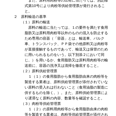
また、原料用肉粉等の出荷に当たっては、別記様
式第10号により肉粉等供給管理票が発行されるこ
と。
２ 原料輸送の基準
（１）原料の輸送
原料の輸送に当たっては、１の要件を満たす食用
脂肪又は原料用肉粉等以外のものの混入を防止する
ため専用の容器（「容器」とは、輸送車、バルク
車、トランスバック、ＰＰ袋その他原料又は肉粉等
が直接接触するものであって、輸送又は保管のため
に用いられるものをいう。以下別添２において同
じ。）を用いるか、食用脂肪又は原料用肉粉等の輸
送前に、容器の洗浄又は清掃を徹底すること。
（２）原料供給管理票
１（１）の食用脂肪から食用脂肪由来の肉粉等を
製造する業者は、原料供給管理票が添付されていな
い原料の受入れは行わないこと（食用油脂の製造に
供するものを除く。）。また、原料供給管理票によ
り遅滞なく原料の内容、数量等を確認すること。
（３）肉粉等供給管理票
１（２）の原料用肉粉等から食用脂肪由来の肉粉
等を製造する業者は、肉粉等供給管理票が添付され