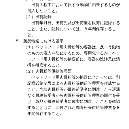
出荷工程中において反すう動物に由来するものが
混入しないこと。
（２）出荷記録
出荷年月日、出荷先及び出荷量を帳簿に記録する
こと。また、記録については、８年間保存するこ
と。
５ 製品輸送における基準
（１）ペットフード用肉骨粉等の容器は、反すう動物
のものの混入を防止するため、専用化するか、ペッ
トフード用肉骨粉等の輸送前に、容器の洗浄又は清
掃を徹底すること。
（２）肉骨粉等供給管理票
ペットフード用肉骨粉等の輸送に当たっては、別
記様式第８号による肉骨粉等供給管理票を作成する
こと。当該肉骨粉等が最終荷受者に到達したら遅滞
なく最終荷受者から肉骨粉等供給管理票の回付を受
け、製品が最終荷受者に確実に到達したことを確認
するとともに、回付された肉骨粉等供給管理票を８
年間保存すること。