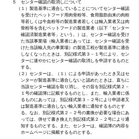
５ センター確認の取消しについて
（１）製造基準に適合していることについてセンター確認
を受けたペットフード用肉骨粉等、食用脂肪由来の肉粉
等若しくは牛血粉等の製造業者若しくは輸入業者又は肉
骨粉等を含むペットフードの製造業者（以下「センター
確認済製造業者等」という。）は、センター確認を受け
た当該事業場（輸入業者にあっては、センター確認を受
けた当該輸入先の事業場）の製造工程が製造基準に適合
しなくなったときは、別記様式第３－１号により、セン
ターに速やかにセンター確認の取消しを申請するものと
する。
（２）センターは、（１）による申請があったとき又はセ
ンターが製造基準に適合しないと認めたときは、直ちに
当該センター確認を取り消し、その旨を別記様式第２－
１号の確認簿に記載するものとし、また、輸入業者に係
るものにあっては、別記様式第３－２号により申請者又
は製造基準に適合しない輸入業者に通知するものとす
る。なお、別記様式第２－２号の書換が必要な場合にあ
っては、併せて書き換えた別記様式第２－２号により通
知するものとする。また、センターは、確認簿の内容を
ホームページに掲載するものとする。