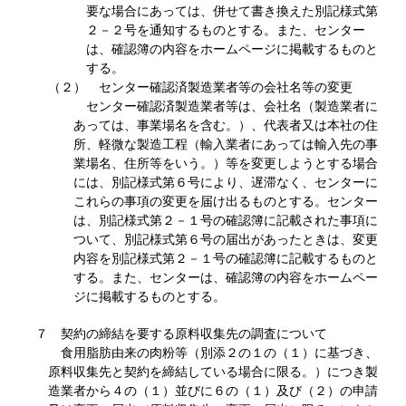
要な場合にあっては、併せて書き換えた別記様式第
２－２号を通知するものとする。また、センター
は、確認簿の内容をホームページに掲載するものと
する。
（２） センター確認済製造業者等の会社名等の変更
センター確認済製造業者等は、会社名（製造業者に
あっては、事業場名を含む。）、代表者又は本社の住
所、軽微な製造工程（輸入業者にあっては輸入先の事
業場名、住所等をいう。）等を変更しようとする場合
には、別記様式第６号により、遅滞なく、センターに
これらの事項の変更を届け出るものとする。センター
は、別記様式第２－１号の確認簿に記載された事項に
ついて、別記様式第６号の届出があったときは、変更
内容を別記様式第２－１号の確認簿に記載するものと
する。また、センターは、確認簿の内容をホームペー
ジに掲載するものとする。
７ 契約の締結を要する原料収集先の調査について
食用脂肪由来の肉粉等（別添２の１の（１）に基づき、
原料収集先と契約を締結している場合に限る。）につき製
造業者から４の（１）並びに６の（１）及び（２）の申請