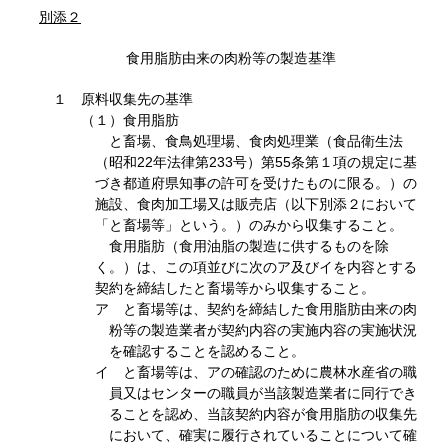
別添２
食用脂肪由来の肉粉等の製造基準
１ 原料収集先の基準
（１）食用脂肪
と畜場、食鳥処理場、食肉処理業（食品衛生法
（昭和22年法律第233号）第55条第１項の規定に基
づき都道府県知事の許可を受けたものに限る。）の
施設、食肉加工場又は販売店（以下別添２において
「と畜場等」という。）のみから収集すること。
食用脂肪（食用油脂の製造に供するものを除
く。）は、この項並びに次のア及びイを内容とする
契約を締結したと畜場等から収集すること。
ア と畜場等は、契約を締結した食用脂肪由来の肉
粉等の製造業者が契約内容の実施内容の実施状況
を確認することを認めること。
イ と畜場等は、アの確認のために農林水産省の職
員又はセンターの職員が当該製造業者に同行でき
ることを認め、当該契約内容が食用脂肪の収集先
において、確実に履行されていることについて確