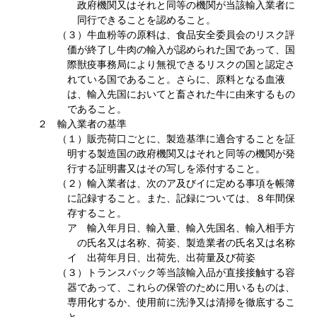
政府機関又はそれと同等の機関が当該輸入業者に
同行できることを認めること。
（３）牛血粉等の原料は、食品安全委員会のリスク評
価が終了し牛肉の輸入が認められた国であって、国
際獣疫事務局により無視できるリスクの国と認定さ
れている国であること。さらに、原料となる血液
は、輸入先国においてと畜された牛に由来するもの
であること。
２ 輸入業者の基準
（１）販売荷口ごとに、製造基準に適合することを証
明する製造国の政府機関又はそれと同等の機関が発
行する証明書又はその写しを添付すること。
（２）輸入業者は、次のア及びイに定める事項を帳簿
に記録すること。また、記録については、８年間保
存すること。
ア 輸入年月日、輸入量、輸入先国名、輸入相手方
の氏名又は名称、荷姿、製造業者の氏名又は名称
イ 出荷年月日、出荷先、出荷量及び荷姿
（３）トランスバック等当該輸入品が直接接触する容
器であって、これらの保管のために用いるものは、
専用化するか、使用前に洗浄又は清掃を徹底するこ