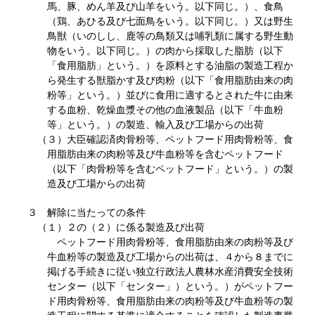
馬、豚、めん羊及び山羊をいう。以下同じ。）、食鳥
（鶏、あひる及び七面鳥をいう。以下同じ。）又は野生
鳥獣（いのしし、鹿等の鳥類又は哺乳類に属する野生動
物をいう。以下同じ。）の肉から採取した脂肪（以下
「食用脂肪」という。）を原料とする油脂の製造工程か
ら発生する獣脂かす及び肉粉（以下「食用脂肪由来の肉
粉等」という。）並びに食用に適するとされた牛に由来
する血粉、乾燥血漿その他の血液製品（以下「牛血粉
等」という。）の製造、輸入及び工場からの出荷
（３）大臣確認済肉骨粉等、ペットフード用肉骨粉等、食
用脂肪由来の肉粉等及び牛血粉等を含むペットフード
（以下「肉骨粉等を含むペットフード」という。）の製
造及び工場からの出荷
３ 解除に当たっての条件
（１）２の（２）に係る製造及び出荷
ペットフード用肉骨粉等、食用脂肪由来の肉粉等及び
牛血粉等の製造及び工場からの出荷は、４から８までに
掲げる手続きに従い独立行政法人農林水産消費安全技術
センター（以下「センター」）という。）がペットフー
ド用肉骨粉等、食用脂肪由来の肉粉等及び牛血粉等の製