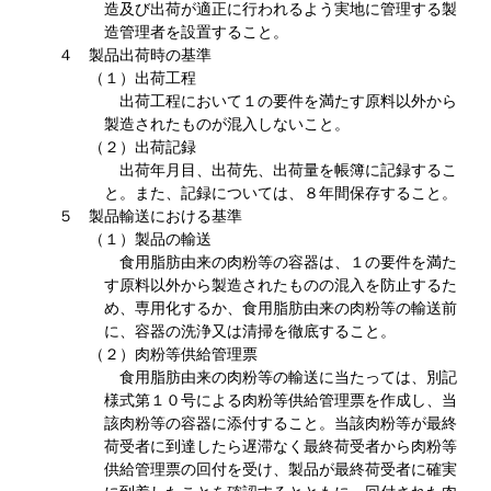
造及び出荷が適正に行われるよう実地に管理する製
造管理者を設置すること。
４ 製品出荷時の基準
（１）出荷工程
出荷工程において１の要件を満たす原料以外から
製造されたものが混入しないこと。
（２）出荷記録
出荷年月目、出荷先、出荷量を帳簿に記録するこ
と。また、記録については、８年間保存すること。
５ 製品輸送における基準
（１）製品の輸送
食用脂肪由来の肉粉等の容器は、１の要件を満た
す原料以外から製造されたものの混入を防止するた
め、専用化するか、食用脂肪由来の肉粉等の輸送前
に、容器の洗浄又は清掃を徹底すること。
（２）肉粉等供給管理票
食用脂肪由来の肉粉等の輸送に当たっては、別記
様式第１０号による肉粉等供給管理票を作成し、当
該肉粉等の容器に添付すること。当該肉粉等が最終
荷受者に到達したら遅滞なく最終荷受者から肉粉等
供給管理票の回付を受け、製品が最終荷受者に確実