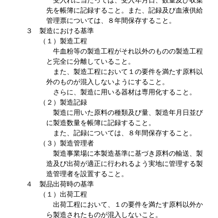
受入れに当たっては、受入年月日、数量及び収集
先を帳簿に記録すること。また、記録及び血液供給
管理票については、８年間保存すること。
３ 製造における基準
（１）製造工程
牛血粉等の製造工程がそれ以外のものの製造工程
と完全に分離していること。
また、製造工程において１の要件を満たす原料以
外のものが混入しないようにすること。
さらに、製造に用いる器材は専用化すること。
（２）製造記録
製造に用いた原料の種類及び量、製造年月日並び
に製造数量を帳簿に記録すること。
また、記録については、８年間保存すること。
（３）製造管理者
製造事業場に本製造基準に基づき原料の輸送、製
造及び出荷が適正に行われるよう実地に管理する製
造管理者を設置すること。
４ 製品出荷時の基準
（１）出荷工程
出荷工程において、１の要件を満たす原料以外か
ら製造されたものが混入しないこと。