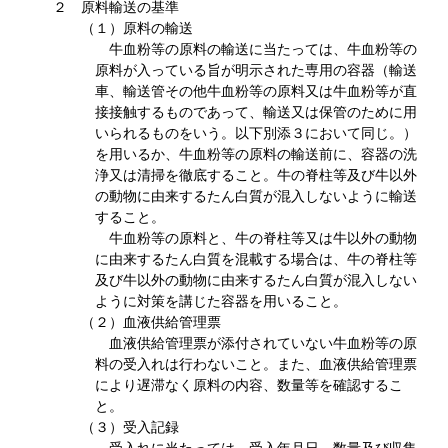
２ 原料輸送の基準
（１）原料の輸送
牛血粉等の原料の輸送に当たっては、牛血粉等の
原料が入っている旨が明示された専用の容器（輸送
車、輸送管その他牛血粉等の原料又は牛血粉等が直
接接触するものであって、輸送又は保管のために用
いられるものをいう。以下別添３において同じ。）
を用いるか、牛血粉等の原料の輸送前に、容器の洗
浄又は清掃を徹底すること。牛の脊柱等及び牛以外
の動物に由来するたん白質が混入しないように輸送
すること。
牛血粉等の原料と、牛の脊柱等又は牛以外の動物
に由来するたん白質を混載する場合は、牛の脊柱等
及び牛以外の動物に由来するたん白質が混入しない
ように対策を講じた容器を用いること。
（２）血液供給管理票
血液供給管理票が添付されていない牛血粉等の原
料の受入れは行わないこと。また、血液供給管理票
により遅滞なく原料の内容、数量等を確認するこ
と。
（３）受入記録