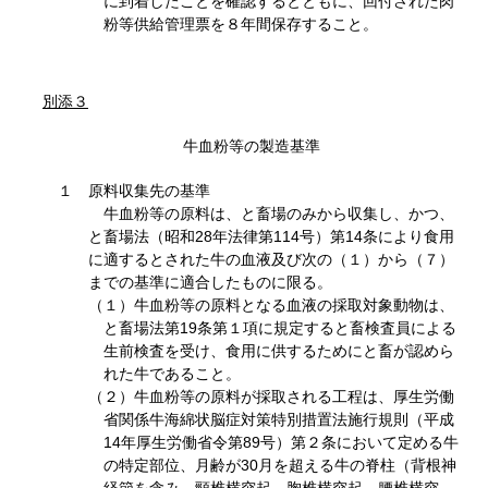
に到着したことを確認するとともに、回付された肉
粉等供給管理票を８年間保存すること。
別添３
牛血粉等の製造基準
１ 原料収集先の基準
牛血粉等の原料は、と畜場のみから収集し、かつ、
と畜場法（昭和28年法律第114号）第14条により食用
に適するとされた牛の血液及び次の（１）から（７）
までの基準に適合したものに限る。
（１）牛血粉等の原料となる血液の採取対象動物は、
と畜場法第19条第１項に規定すると畜検査員による
生前検査を受け、食用に供するためにと畜が認めら
れた牛であること。
（２）牛血粉等の原料が採取される工程は、厚生労働
省関係牛海綿状脳症対策特別措置法施行規則（平成
14年厚生労働省令第89号）第２条において定める牛
の特定部位、月齢が30月を超える牛の脊柱（背根神