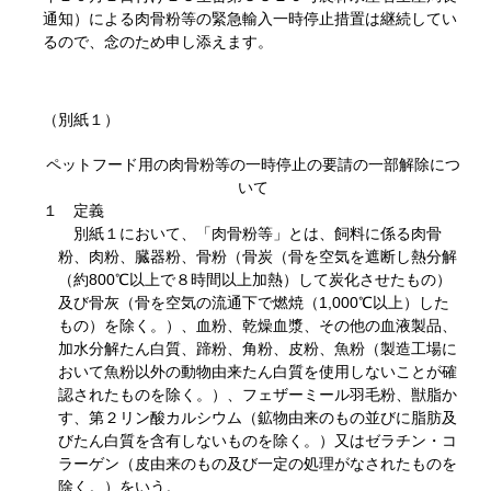
通知）による肉骨粉等の緊急輸入一時停止措置は継続してい
るので、念のため申し添えます。
（別紙１）
ペットフード用の肉骨粉等の一時停止の要請の一部解除につ
いて
１ 定義
別紙１において、「肉骨粉等」とは、飼料に係る肉骨
粉、肉粉、臓器粉、骨粉（骨炭（骨を空気を遮断し熱分解
（約800℃以上で８時間以上加熱）して炭化させたもの）
及び骨灰（骨を空気の流通下で燃焼（1,000℃以上）した
もの）を除く。）、血粉、乾燥血漿、その他の血液製品、
加水分解たん白質、蹄粉、角粉、皮粉、魚粉（製造工場に
おいて魚粉以外の動物由来たん白質を使用しないことが確
認されたものを除く。）、フェザーミール羽毛粉、獣脂か
す、第２リン酸カルシウム（鉱物由来のもの並びに脂肪及
びたん白質を含有しないものを除く。）又はゼラチン・コ
ラーゲン（皮由来のもの及び一定の処理がなされたものを
除く。）をいう。