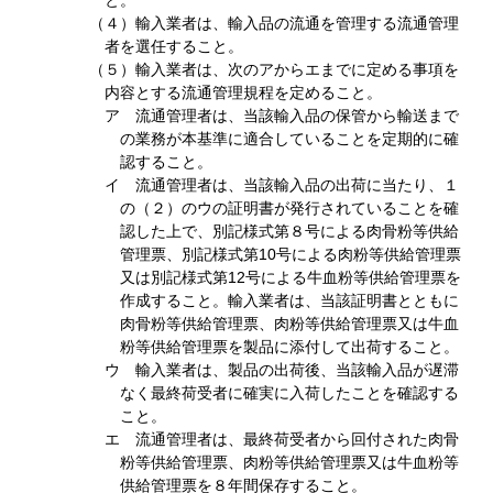
と。
（４）輸入業者は、輸入品の流通を管理する流通管理
者を選任すること。
（５）輸入業者は、次のアからエまでに定める事項を
内容とする流通管理規程を定めること。
ア 流通管理者は、当該輸入品の保管から輸送まで
の業務が本基準に適合していることを定期的に確
認すること。
イ 流通管理者は、当該輸入品の出荷に当たり、１
の（２）のウの証明書が発行されていることを確
認した上で、別記様式第８号による肉骨粉等供給
管理票、別記様式第10号による肉粉等供給管理票
又は別記様式第12号による牛血粉等供給管理票を
作成すること。輸入業者は、当該証明書とともに
肉骨粉等供給管理票、肉粉等供給管理票又は牛血
粉等供給管理票を製品に添付して出荷すること。
ウ 輸入業者は、製品の出荷後、当該輸入品が遅滞
なく最終荷受者に確実に入荷したことを確認する
こと。
エ 流通管理者は、最終荷受者から回付された肉骨
粉等供給管理票、肉粉等供給管理票又は牛血粉等
供給管理票を８年間保存すること。