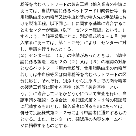
粉等を含むペットフードの製造工程（輸入業者の申請に
あっては、当該申請に係るペットフード用肉骨粉等、食
用脂肪由来の肉粉等又は牛血粉等の輸入先の事業場にお
ける製造工程。以下同じ。）に関する基準に適合するこ
とをセンターが確認（以下「センター確認」という。）
するよう、当該事業場ごとに、別記様式第１－１号（輸
入業者にあっては、第１－２号）により、センターに対
し、申請を行うものとする。
（２）センターは、（１）の申請があったときは、当該申
請に係る製造工程が２の（２）又は（３）の確認の対象
となるペットフード用肉骨粉等、食用脂肪由来の肉粉等
若しくは牛血粉等又は肉骨粉等を含むペットフードの区
分に応じ、それぞれ、別添１から別添５までの肉骨粉等
の製造工程等に関する基準（以下「製造基準」とい
う。）に適合しているかどうかについて審査を行い、当
該申請を確認する場合は、別記様式第２－１号の確認簿
に記載するものとし、輸入業者に係るものにあっては、
併せて別記様式第２－２号により申請者に通知するもの
とする。また、センターは、確認簿の内容をホームペー
ジに掲載するものとする。