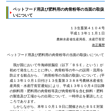
ペットフード用及び肥料用の肉骨粉等の当面の取扱
いについて
１３生畜第４１０４号
平成１３年１１月１日
農林水産省生産局長、水産庁長官
改正履歴
ペットフード用及び肥料用の肉骨粉等の当面の取扱いについて
我が国において牛海綿状脳症（以下「ＢＳＥ」という）が
初めて発生したことに伴い、肉骨粉等の牛への誤用・流用を
防止する観点から、「肉骨粉等の当面の取扱いについて」(平
成１３年１０月１日付け１３生畜第３３８８号農林水産省生
産局長・水産庁長官通知)により、平成１３年１０月４日以降
の飼料用・肥料用の肉骨粉等及び肉骨粉等を含む飼料・肥料
の製造及び工場からの出荷について、一時停止を要請したと
ころであります。
しかしながら、本年１０月１９日に開催されたＢＳＥ対策