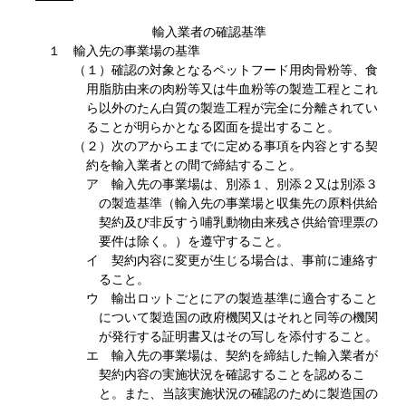
輸入業者の確認基準
１ 輸入先の事業場の基準
（１）確認の対象となるペットフード用肉骨粉等、食
用脂肪由来の肉粉等又は牛血粉等の製造工程とこれ
ら以外のたん白質の製造工程が完全に分離されてい
ることが明らかとなる図面を提出すること。
（２）次のアからエまでに定める事項を内容とする契
約を輸入業者との間で締結すること。
ア 輸入先の事業場は、別添１、別添２又は別添３
の製造基準（輸入先の事業場と収集先の原料供給
契約及び非反すう哺乳動物由来残さ供給管理票の
要件は除く。）を遵守すること。
イ 契約内容に変更が生じる場合は、事前に連絡す
ること。
ウ 輸出ロットごとにアの製造基準に適合すること
について製造国の政府機関又はそれと同等の機関
が発行する証明書又はその写しを添付すること。
エ 輸入先の事業場は、契約を締結した輸入業者が
契約内容の実施状況を確認することを認めるこ
と。また、当該実施状況の確認のために製造国の