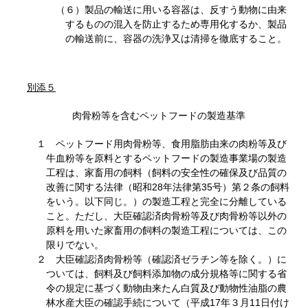
（６）製品の輸送に用いる容器は、反すう動物に由来
するものの混入を防止するため専用化するか、製品
の輸送前に、容器の洗浄又は清掃を徹底すること。
別添５
肉骨粉等を含むペットフードの製造基準
１ ペットフード用肉骨粉等、食用脂肪由来の肉粉等及び
牛血粉等を原料とするペットフードの製造事業場の製造
工程は、家畜用の飼料（飼料の安全性の確保及び品質の
改善に関する法律（昭和28年法律第35号）第２条の飼料
をいう。以下同じ。）の製造工程と完全に分離している
こと。ただし、大臣確認済肉骨粉等及び肉骨粉等以外の
原料を用いた家畜用の飼料の製造工程については、この
限りでない。
２ 大臣確認済肉骨粉等（確認済ゼラチン等を除く。）に
ついては、飼料及び飼料添加物の成分規格等に関する省
令の規定に基づく動物由来たん白質及び動物性油脂の農
林水産大臣の確認手続について（平成17年３月11日付け