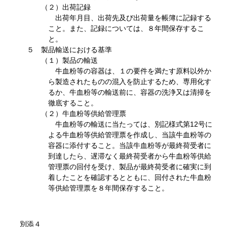
（２）出荷記録
出荷年月目、出荷先及び出荷量を帳簿に記録する
こと。また、記録については、８年間保存するこ
と。
５ 製品輸送における基準
（１）製品の輸送
牛血粉等の容器は、１の要件を満たす原料以外か
ら製造されたものの混入を防止するため、専用化す
るか、牛血粉等の輸送前に、容器の洗浄又は清掃を
徹底すること。
（２）牛血粉等供給管理票
牛血粉等の輸送に当たっては、別記様式第12号に
よる牛血粉等供給管理票を作成し、当該牛血粉等の
容器に添付すること。当該牛血粉等が最終荷受者に
到達したら、遅滞なく最終荷受者から牛血粉等供給
管理票の回付を受け、製品が最終荷受者に確実に到
着したことを確認するとともに、回付された牛血粉
等供給管理票を８年間保存すること。
別添４