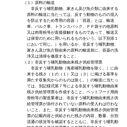
（１）原料の輸送
非反すう哺乳動物、家きん及び魚介類に由来する
原料の輸送に当たっては、反すう動物のものの混入
を防止するため専用の容器（「容器」とは、輸送
車、バルク車、トランスバック、ＰＰ袋その他原料
又は肉骨粉等が直接接触するものであって、輸送又
は保管のために用いられるものをいう。以下別添１
において同じ。）を用いるか、非反すう哺乳動物、
家きん及び魚介類由来の原料の輸送前に、容器の洗
浄又は清掃を徹底すること。
（２）非反すう哺乳動物由来残さ供給管理票
非反すう哺乳動物（海産哺乳動物を除く。）に由
来する残さ（１の（１）又は（３）に掲げる基準を
満たす収集先からのものは除く。）の輸送に当たっ
ては、別記様式第７号による非反すう哺乳動物由来
残さ供給管理票を作成すること。ペットフード用肉
骨粉等の製造業者は、非反すう哺乳動物由来残さ供
給管理票が添付されていない原料の受入れは行わな
いこと。また、非反すう哺乳動物由来残さ供給管理
票の記載内容と供給された残さの内容、数量、分別
流通の状況等を確認するとともに、非反すう哺乳動