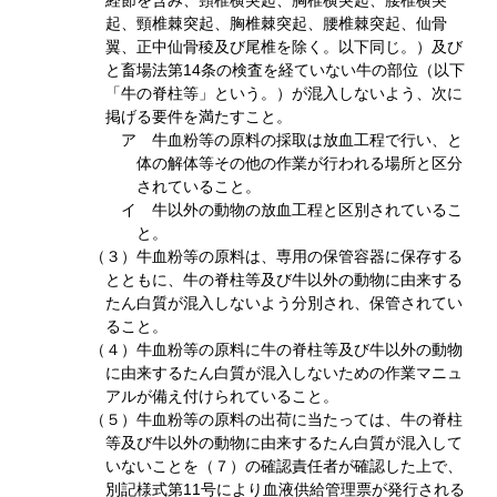
経節を含み、頸椎横突起、胸椎横突起、腰椎横突
起、頸椎棘突起、胸椎棘突起、腰椎棘突起、仙骨
翼、正中仙骨稜及び尾椎を除く。以下同じ。）及び
と畜場法第14条の検査を経ていない牛の部位（以下
「牛の脊柱等」という。）が混入しないよう、次に
掲げる要件を満たすこと。
ア 牛血粉等の原料の採取は放血工程で行い、と
体の解体等その他の作業が行われる場所と区分
されていること。
イ 牛以外の動物の放血工程と区別されているこ
と。
（３）牛血粉等の原料は、専用の保管容器に保存する
とともに、牛の脊柱等及び牛以外の動物に由来する
たん白質が混入しないよう分別され、保管されてい
ること。
（４）牛血粉等の原料に牛の脊柱等及び牛以外の動物
に由来するたん白質が混入しないための作業マニュ
アルが備え付けられていること。
（５）牛血粉等の原料の出荷に当たっては、牛の脊柱
等及び牛以外の動物に由来するたん白質が混入して
いないことを（７）の確認責任者が確認した上で、
別記様式第11号により血液供給管理票が発行される