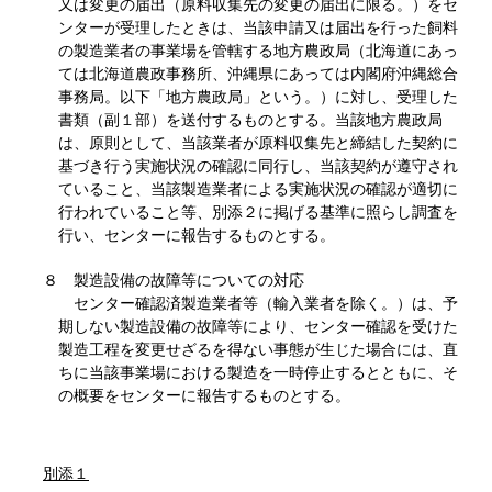
又は変更の届出（原料収集先の変更の届出に限る。）をセ
ンターが受理したときは、当該申請又は届出を行った飼料
の製造業者の事業場を管轄する地方農政局（北海道にあっ
ては北海道農政事務所、沖縄県にあっては内閣府沖縄総合
事務局。以下「地方農政局」という。）に対し、受理した
書類（副１部）を送付するものとする。当該地方農政局
は、原則として、当該業者が原料収集先と締結した契約に
基づき行う実施状況の確認に同行し、当該契約が遵守され
ていること、当該製造業者による実施状況の確認が適切に
行われていること等、別添２に掲げる基準に照らし調査を
行い、センターに報告するものとする。
８ 製造設備の故障等についての対応
センター確認済製造業者等（輸入業者を除く。）は、予
期しない製造設備の故障等により、センター確認を受けた
製造工程を変更せざるを得ない事態が生じた場合には、直
ちに当該事業場における製造を一時停止するとともに、そ
の概要をセンターに報告するものとする。
別添１