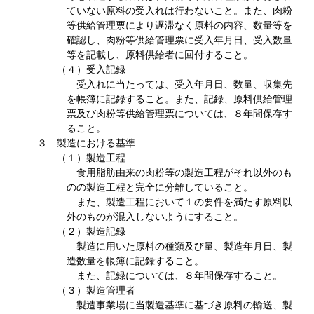
ていない原料の受入れは行わないこと。また、肉粉
等供給管理票により遅滞なく原料の内容、数量等を
確認し、肉粉等供給管理票に受入年月日、受入数量
等を記載し、原料供給者に回付すること。
（４）受入記録
受入れに当たっては、受入年月日、数量、収集先
を帳簿に記録すること。また、記録、原料供給管理
票及び肉粉等供給管理票については、８年間保存す
ること。
３ 製造における基準
（１）製造工程
食用脂肪由来の肉粉等の製造工程がそれ以外のも
のの製造工程と完全に分離していること。
また、製造工程において１の要件を満たす原料以
外のものが混入しないようにすること。
（２）製造記録
製造に用いた原料の種類及び量、製造年月日、製
造数量を帳簿に記録すること。
また、記録については、８年間保存すること。
（３）製造管理者
製造事業場に当製造基準に基づき原料の輸送、製