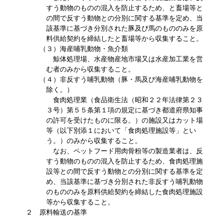
すう動物のものの混入を防止するため、と畜場等と
の間で反すう動物との分別に関する基準を定め、当
該基準に基づき分別された豚及び馬のもののみを原
料供給契約を締結したと畜場等から収集すること。
（３）海産哺乳動物・魚介類
鯨体処理場、水産物産地市場又は水産加工業を営
む者のみから収集すること。
（４）非反すう哺乳動物（豚・馬及び海産哺乳動物を
除く。）
食肉処理業（食品衛生法（昭和２２年法律第２３
３号）第５５条第１項の規定に基づき都道府県知事
の許可を受けたものに限る。）の施設又はカット場
等（以下別添１において「食肉処理施設等」とい
う。）のみから収集すること。
なお、ペットフード用肉骨粉等の製造業者は、反
すう動物のものの混入を防止するため、食肉処理施
設等との間で反すう動物との分別に関する基準を定
め、当該基準に基づき分別された非反すう哺乳動物
のもののみを原料供給契約を締結した食肉処理施設
等から収集すること。
２ 原料輸送の基準