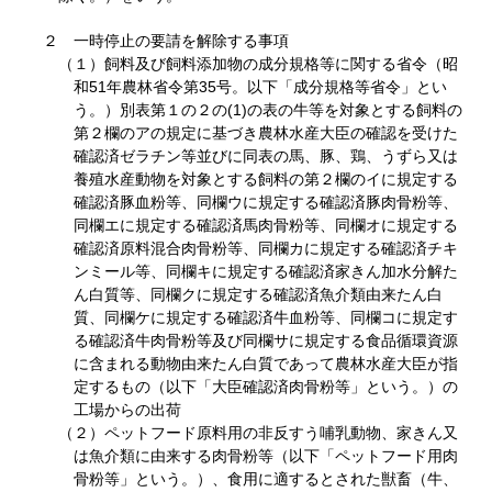
２ 一時停止の要請を解除する事項
（１）飼料及び飼料添加物の成分規格等に関する省令（昭
和51年農林省令第35号。以下「成分規格等省令」とい
う。）別表第１の２の(1)の表の牛等を対象とする飼料の
第２欄のアの規定に基づき農林水産大臣の確認を受けた
確認済ゼラチン等並びに同表の馬、豚、鶏、うずら又は
養殖水産動物を対象とする飼料の第２欄のイに規定する
確認済豚血粉等、同欄ウに規定する確認済豚肉骨粉等、
同欄エに規定する確認済馬肉骨粉等、同欄オに規定する
確認済原料混合肉骨粉等、同欄カに規定する確認済チキ
ンミール等、同欄キに規定する確認済家きん加水分解た
ん白質等、同欄クに規定する確認済魚介類由来たん白
質、同欄ケに規定する確認済牛血粉等、同欄コに規定す
る確認済牛肉骨粉等及び同欄サに規定する食品循環資源
に含まれる動物由来たん白質であって農林水産大臣が指
定するもの（以下「大臣確認済肉骨粉等」という。）の
工場からの出荷
（２）ペットフード原料用の非反すう哺乳動物、家きん又
は魚介類に由来する肉骨粉等（以下「ペットフード用肉
骨粉等」という。）、食用に適するとされた獣畜（牛、