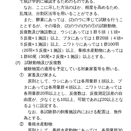
て統計学的に確認するためのものである。
なお、ここに示した方法のほか、精度を高めるため、
乱塊法、分割区法等を用いることができる。
また、酵素にあっては、(2)のウに準じて試験を行うこ
ととするが、その場合、(2)のウの(ｱ)の①の試験動物、
反復数及び施設数は、ウシにあっては１群５頭（１頭×
５反復×１施設）以上、ブタにあっては１群20頭（４頭×
５反復×１施設）以上、ニワトリにあっては１群100羽
（20羽×５反復×１施設）以上、養殖水産動物にあっては
１群60尾（30尾×２反復×１施設）以上とする。
(ｱ) 試験動物及び反復数
被験物質の適用を予定している対象家畜等を用いる。
① 家畜及び家きん
原則として、ウシにあっては各用量群１頭以上、ブ
タにあっては各用量群４頭以上、ニワトリにあっては
各用量群20羽以上とし、反復数は、反復測定誤差の自
由度が、少なくとも10以上、可能であれば20以上とな
るように設定する。
なお、各試験群の飼養施設内における配置は、無作
為とする。
② 養殖水産動物
原則として、養殖水産動物にあっては、各用量群30