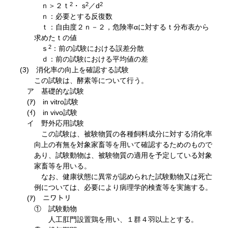
2
2
2
ｎ＞２ｔ
・ s
／d
ｎ：必要とする反復数
ｔ：自由度２ｎ－２，危険率αに対するｔ分布表から
求めたｔの値
2
ｓ
：前の試験における誤差分散
ｄ：前の試験における平均値の差
(3) 消化率の向上を確認する試験
この試験は、酵素等について行う。
ア 基礎的な試験
(ｱ) in vitro試験
(ｲ) in vivo試験
イ 野外応用試験
この試験は、被験物質の各種飼料成分に対する消化率
向上の有無を対象家畜等を用いて確認するためのもので
あり、試験動物は、被験物質の適用を予定している対象
家畜等を用いる。
なお、健康状態に異常が認められた試験動物又は死亡
例については、必要により病理学的検査等を実施する。
(ｱ) ニワトリ
① 試験動物
人工肛門設置鶏を用い、１群４羽以上とする。