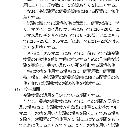
尾以上とし、反復数は、１施設あたり２以上とする。
なお、各試験群の飼養施設内における配置は、無作
為とする。
試験に際しては環境条件に留意し、飼育水温は、ブ
リ、マダイ、コイ及びウナギにあっては18～28℃、ニ
ジマス及びギンザケにあっては８～18℃、アユにあっ
ては15～25℃、クルマエビにあっては21～28℃である
ことを基準とする。
さらに、クルマエビにあっては、前もって当該被験
物質の有効性を統計学的に推定するための予備的な試
験を実施し、共食い及びへい死を抑制する環境条件
（特に水槽を使用する場合には、飼育尾数、飼育面
積、採光、各試験群の飼養施設内における配置等の条
件）並びに試験動物の輸送条件を検討する。
(ｲ) 投与期間
被験物質の適用を予定している期間とする。
ただし、養殖水産動物にあっては、その期間が長期に
及ぶ場合には、試験動物が稚魚又は体重１g未満のクル
マエビ（水槽を用いた試験の場合を除く。）である場合
を除き、対照群の平均体重が３倍以上になる期間をもっ
てこれに代えることができる。また、水槽を用いた試験