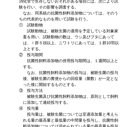
消化管で生存しないおそれがある場合には、次により試
験を行い、その影響を調査する。
なお、同系統の抗菌性飼料添加物については、そのう
ちの代表的なものを用いて試験を行う。
① 試験動物
試験動物は、被験生菌の適用を予定している対象家
畜を用い、試験動物の数は、ウシ及びブタにあって
は、ｌ群５頭以上、ニワトリにあっては、１群10羽以
上とする。
② 投与期間
抗菌性飼料添加物の併用投与期間は、１週間以上と
する。
なお、抗菌性飼料添加物の投与は、被験生菌の投与
後、被験生菌の糞便からの回収量（菌数）が一定とな
った後に開始するものとする。
③ 投与方法
被験生菌及び抗菌性飼料添加物は、原則として飼料
に添加して連続投与する。
④ 投与量
投与量は、被験生菌については至適添加量と考えら
れる量の最高量と最低量の中間量を投与し、抗菌性飼
料添加物については認められている量の最高量を投与