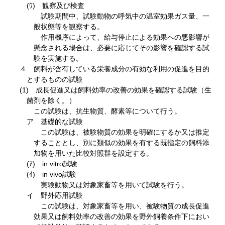
(ｳ) 観察及び検査
試験期間中、試験動物の呼気中の温室効果ガス量、一
般状態等を観察する。
作用機序によって、給与停止による効果への悪影響が
懸念される場合は、必要に応じてその影響を確認する試
験を実施する。
４ 飼料が含有している栄養成分の有効な利用の促進を目的
とするものの試験
(1) 成長促進又は飼料効率の改善の効果を確認する試験（生
菌剤を除く。）
この試験は、抗生物質、酵素等について行う。
ア 基礎的な試験
この試験は、被験物質の効果を明確にするか又は推定
することとし、別に類似の効果を有する既指定の飼料添
加物を用いた比較対照群を設定する。
(ｱ) in vitro試験
(ｲ) in vivo試験
実験動物又は対象家畜等を用いて試験を行う。
イ 野外応用試験
この試験は、対象家畜等を用い、被験物質の成長促進
効果又は飼料効率の改善の効果を野外飼養条件下におい