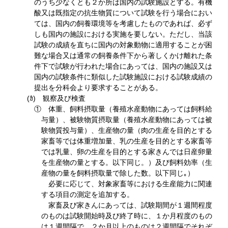
のうち少なくとも２か所は国内の試験施設とする。有機
酸又は既指定の抗生物質について試験を行う場合におい
ては、国内の飼養環境等を考慮したものであれば、必ず
しも国内の施設における実施を要しない。ただし、当該
試験の成績を直ちに国内の対象動物に適用することが困
難な場合又は通常の飼養条件下から著しくかけ離れた条
件下で試験が行われた場合にあっては、国内の施設又は
国内の試験条件に類似した試験施設における試験成績の
提出を分科会より要求することがある。
(ｶ) 観察及び検査
① 体重、飼料摂取量（養殖水産動物にあっては飼料給
与量）、被験物質摂取量（養殖水産動物にあっては被
験物質投与量）、生産物の量（肉の生産を目的とする
家畜等では体重増加量、乳の生産を目的とする家畜等
では乳量、卵の生産を目的とする家きんでは日産卵量
を生産物の量とする。以下同じ。）及び飼料効率（生
産物の量を飼料摂取量で除した数。以下同じ｡）
必要に応じて、対象家畜等における生産能力に関連
する項目の測定を追加する。
家畜及び家きんにあっては、試験期間が１週間程度
のものは試験開始時及び終了時に、１か月程度のもの
は１週間隔で、２か月以上のものは２週間隔でそれぞ