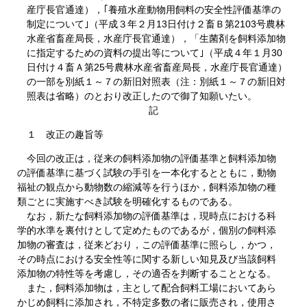
産庁長官通達），｢養殖水産動物用飼料の安全性評価基準の
制定について｣（平成３年２月13日付け２畜Ｂ第2103号農林
水産省畜産局長，水産庁長官通達），「生菌剤を飼料添加物
に指定するための資料の提出等について｣（平成４年１月30
日付け４畜Ａ第25号農林水産省畜産局長，水産庁長官通達）
の一部を別紙１～７の新旧対照表（注：別紙１～７の新旧対
照表は省略）のとおり改正したので御了知願いたい。
記
１ 改正の趣旨等
今回の改正は，従来の飼料添加物の評価基準と飼料添加物
の評価基準に基づく試験の手引を一本化するとともに，動物
福祉の観点から動物数の縮減等を行うほか，飼料添加物の種
類ごとに実施すべき試験を明確化するものである。
なお，新たな飼料添加物の評価基準は，現時点における科
学的水準を裏付けとして定めたものであるが，個別の飼料添
加物の審査は，従来どおり，この評価基準に照らし，かつ，
その時点における安全性等に関する新しい知見及び当該飼料
添加物の特性等を考慮し，その適否を判断することとなる。
また，飼料添加物は，主として配合飼料工場においてあら
かじめ飼料に添加され，不特定多数の者に販売され，使用さ