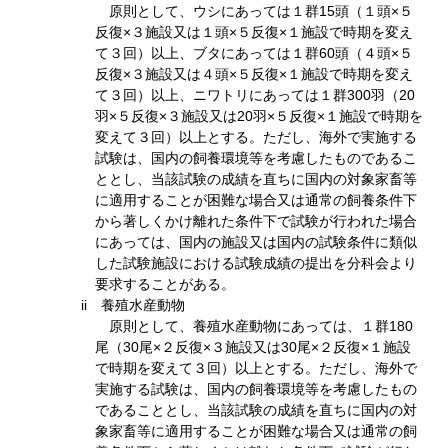
原則として、ウシにあっては１群15頭（１頭×５
反復×３施設又は１頭×５反復×１施設で時期を変え
て３回）以上、ブタにあっては１群60頭（４頭×５
反復×３施設又は４頭×５反復×１施設で時期を変え
て３回）以上、ニワトリにあっては１群300羽（20
羽×５反復×３施設又は20羽×５反復×１施設で時期を
変えて３回）以上とする。ただし、海外で実施する
試験は、国内の飼養環境等を考慮したものであるこ
ととし、当該試験の成績を直ちに国内の対象家畜等
に適用することが困難な場合又は通常の飼養条件下
から著しくかけ離れた条件下で試験が行われた場合
にあっては、国内の施設又は国内の試験条件に類似
した試験施設における試験成績の提出を分科会より
要求することがある。
ii 養殖水産動物
原則として、養殖水産動物にあっては、１群180
尾（30尾×２反復×３施設又は30尾×２反復×１施設
で時期を変えて３回）以上とする。ただし、海外で
実施する試験は、国内の飼養環境等を考慮したもの
であることとし、当該試験の成績を直ちに国内の対
象家畜等に適用することが困難な場合又は通常の飼