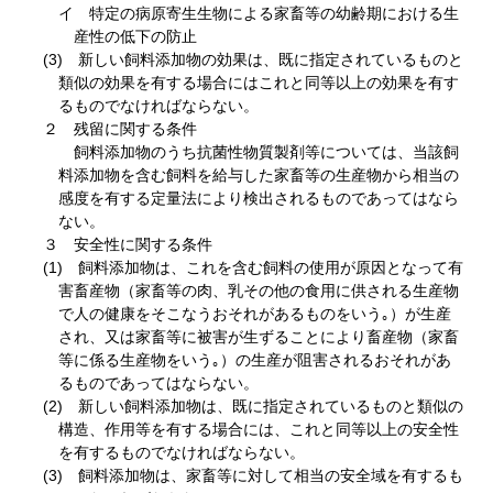
イ 特定の病原寄生生物による家畜等の幼齢期における生
産性の低下の防止
(3) 新しい飼料添加物の効果は、既に指定されているものと
類似の効果を有する場合にはこれと同等以上の効果を有す
るものでなければならない。
２ 残留に関する条件
飼料添加物のうち抗菌性物質製剤等については、当該飼
料添加物を含む飼料を給与した家畜等の生産物から相当の
感度を有する定量法により検出されるものであってはなら
ない。
３ 安全性に関する条件
(1) 飼料添加物は、これを含む飼料の使用が原因となって有
害畜産物（家畜等の肉、乳その他の食用に供される生産物
で人の健康をそこなうおそれがあるものをいう｡）が生産
され、又は家畜等に被害が生ずることにより畜産物（家畜
等に係る生産物をいう｡）の生産が阻害されるおそれがあ
るものであってはならない。
(2) 新しい飼料添加物は、既に指定されているものと類似の
構造、作用等を有する場合には、これと同等以上の安全性
を有するものでなければならない。
(3) 飼料添加物は、家畜等に対して相当の安全域を有するも