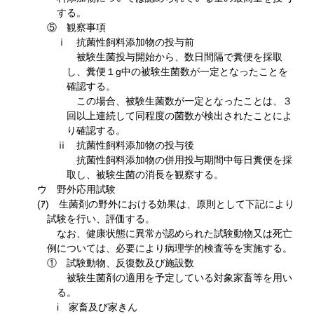
する。
⑤ 観察事項
ⅰ 抗菌性飼料添加物の投与前
被験生菌投与開始から、数日間隔で糞便を採取
し、糞便１g中の被験生菌数が一定となったことを
確認する。
この場合、被験生菌数が一定となったことは、３
回以上連続して同程度の菌数が検出されたことによ
り確認する。
ⅱ 抗菌性飼料添加物の投与後
抗菌性飼料添加物の併用投与期間中毎日糞便を採
取し、被験生菌の消長を観察する。
ウ 野外応用試験
(ｱ) 生菌剤の野外における効果は、原則として下記により
試験を行い、評価する。
なお、健康状態に異常が認められた試験動物又は死亡
例については、必要により病理学的検査等を実施する。
① 試験動物、反復数及び施設数
被験生菌剤の適用を予定している対象家畜等を用い
る。
i 家畜及び家きん