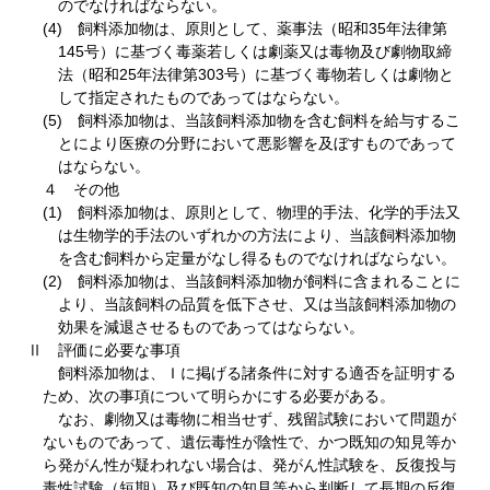
のでなければならない。
(4) 飼料添加物は、原則として、薬事法（昭和35年法律第
145号）に基づく毒薬若しくは劇薬又は毒物及び劇物取締
法（昭和25年法律第303号）に基づく毒物若しくは劇物と
して指定されたものであってはならない。
(5) 飼料添加物は、当該飼料添加物を含む飼料を給与するこ
とにより医療の分野において悪影響を及ぼすものであって
はならない。
４ その他
(1) 飼料添加物は、原則として、物理的手法、化学的手法又
は生物学的手法のいずれかの方法により、当該飼料添加物
を含む飼料から定量がなし得るものでなければならない。
(2) 飼料添加物は、当該飼料添加物が飼料に含まれることに
より、当該飼料の品質を低下させ、又は当該飼料添加物の
効果を減退させるものであってはならない。
Ⅱ 評価に必要な事項
飼料添加物は、Ｉに掲げる諸条件に対する適否を証明する
ため、次の事項について明らかにする必要がある。
なお、劇物又は毒物に相当せず、残留試験において問題が
ないものであって、遺伝毒性が陰性で、かつ既知の知見等か
ら発がん性が疑われない場合は、発がん性試験を、反復投与
毒性試験（短期）及び既知の知見等から判断して長期の反復