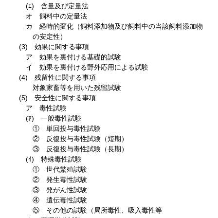
(ｴ) 含量及び定量法
オ 飼料中の定量法
カ 経時的変化（飼料添加物及び飼料中の当該飼料添加物
の安定性）
(3) 効果に関する事項
ア 効果を裏付ける基礎的試験
イ 効果を裏付ける野外応用による試験
(4) 残留性に関する事項
対象家畜等を用いた残留試験
(5) 安全性に関する事項
ア 毒性試験
(ｱ) 一般毒性試験
① 単回投与毒性試験
② 反復投与毒性試験（短期）
③ 反復投与毒性試験（長期）
(ｲ) 特殊毒性試験
① 世代繁殖試験
② 発生毒性試験
③ 発がん性試験
④ 遺伝毒性試験
⑤ その他の試験（局所毒性、吸入毒性等