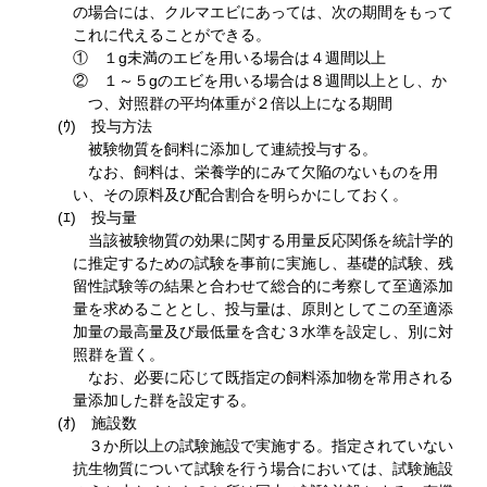
の場合には、クルマエビにあっては、次の期間をもって
これに代えることができる。
① １g未満のエビを用いる場合は４週間以上
② １～５gのエビを用いる場合は８週間以上とし、か
つ、対照群の平均体重が２倍以上になる期間
(ｳ) 投与方法
被験物質を飼料に添加して連続投与する。
なお、飼料は、栄養学的にみて欠陥のないものを用
い、その原料及び配合割合を明らかにしておく。
(ｴ) 投与量
当該被験物質の効果に関する用量反応関係を統計学的
に推定するための試験を事前に実施し、基礎的試験、残
留性試験等の結果と合わせて総合的に考察して至適添加
量を求めることとし、投与量は、原則としてこの至適添
加量の最高量及び最低量を含む３水準を設定し、別に対
照群を置く。
なお、必要に応じて既指定の飼料添加物を常用される
量添加した群を設定する。
(ｵ) 施設数
３か所以上の試験施設で実施する。指定されていない
抗生物質について試験を行う場合においては、試験施設