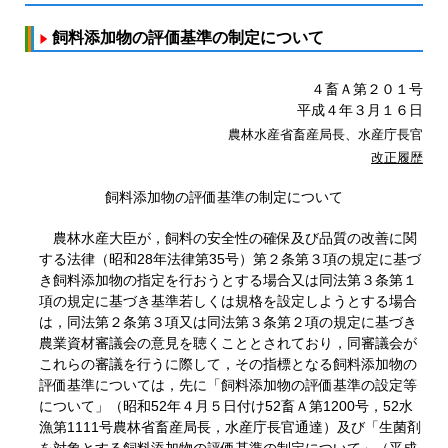
飼料添加物の評価基準の制定について
４畜Ａ第２０１号
平成４年３月１６日
農林水産省畜産局長、水産庁長官
改正履歴
飼料添加物の評価基準の制定について
農林水産大臣が，飼料の安全性の確保及び品質の改善に関
する法律（昭和28年法律第35号）第２条第３項の規定に基づ
き飼料添加物の指定を行おうとする場合又は同法第３条第１
項の規定に基づき基準若しくは規格を設定しようとする場合
は，同法第２条第３項又は同法第３条第２項の規定に基づき
農業資材審議会の意見を聴くこととされており，同審議会が
これらの審議を行うに際して，その指標となる飼料添加物の
評価基準については，先に「飼料添加物の評価基準の設定等
について」（昭和52年４月５日付け52畜Ａ第1200号，52水
漁第1111号農林省畜産局長，水産庁長官通達）及び「生菌剤