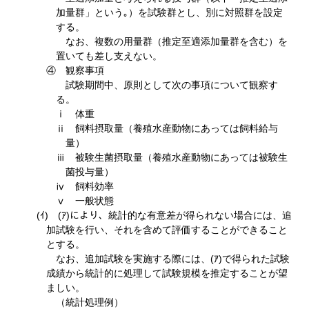
加量群」という｡）を試験群とし、別に対照群を設定
する。
なお、複数の用量群（推定至適添加量群を含む）を
置いても差し支えない。
④ 観察事項
試験期間中、原則として次の事項について観察す
る。
ⅰ 体重
ⅱ 飼料摂取量（養殖水産動物にあっては飼料給与
量）
ⅲ 被験生菌摂取量（養殖水産動物にあっては被験生
菌投与量）
ⅳ 飼料効率
ⅴ 一般状態
(ｲ) (ｱ)により、統計的な有意差が得られない場合には、追
加試験を行い、それを含めて評価することができること
とする。
なお、追加試験を実施する際には、(ｱ)で得られた試験
成績から統計的に処理して試験規模を推定することが望
ましい。
（統計処理例）