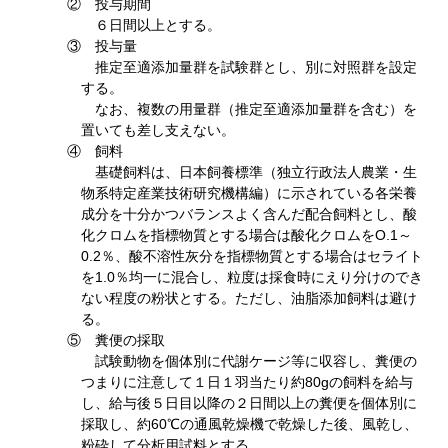
② 投与期間
６日間以上とする。
③ 投与量
推定至適添加量群を試験群とし、別に対照群を設定
する。
なお、複数の用量群（推定至適添加量群を含む）を
置いても差し支えない。
④ 飼料
基礎飼料は、日本飼養標準（独立行政法人農業・生
物系特定産業技術研究機構編）に示されている各栄養
成分を十分かつバランスよく含んだ配合飼料とし、酸
化クロムを指標物質とする場合は酸化クロムをO.1～
0.2％、酸不溶性灰分を指標物質とする場合はセライト
を1.0％均一に混合し、粒度は採食時にえり分けのでき
ない程度の粉状とする。ただし、油脂添加飼料は避け
る。
⑤ 糞便の採取
試験動物を個体別に代謝ケージ等に収容し、糞便の
つまりに注意して１日１羽当たり約80gの飼料を給与
し、給与後５日目以降の２日間以上の糞便を個体別に
採取し、約60℃の通風乾燥機で乾燥した後、風乾し、
粉砕して分析用試料とする。