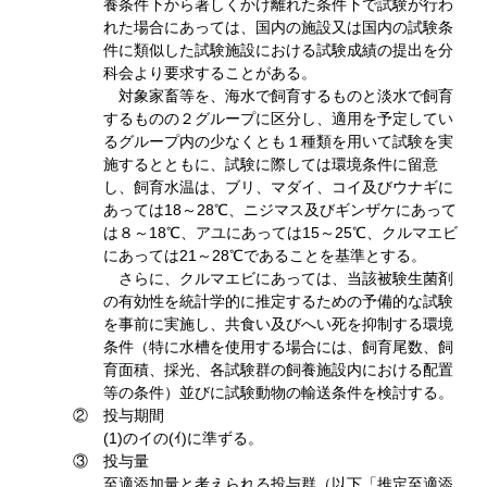
養条件下から著しくかけ離れた条件下で試験が行わ
れた場合にあっては、国内の施設又は国内の試験条
件に類似した試験施設における試験成績の提出を分
科会より要求することがある。
対象家畜等を、海水で飼育するものと淡水で飼育
するものの２グループに区分し、適用を予定してい
るグループ内の少なくとも１種類を用いて試験を実
施するとともに、試験に際しては環境条件に留意
し、飼育水温は、ブリ、マダイ、コイ及びウナギに
あっては18～28℃、ニジマス及びギンザケにあって
は８～18℃、アユにあっては15～25℃、クルマエビ
にあっては21～28℃であることを基準とする。
さらに、クルマエビにあっては、当該被験生菌剤
の有効性を統計学的に推定するための予備的な試験
を事前に実施し、共食い及びへい死を抑制する環境
条件（特に水槽を使用する場合には、飼育尾数、飼
育面積、採光、各試験群の飼養施設内における配置
等の条件）並びに試験動物の輸送条件を検討する。
② 投与期間
(1)のイの(ｲ)に準ずる。
③ 投与量
至適添加量と考えられる投与群（以下「推定至適添