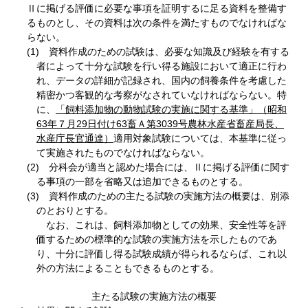
Ⅱに掲げる評価に必要な事項を証明するに足る資料を整備す
るものとし、その資料は次の条件を満たすものでなければな
らない。
(1) 資料作成のための試験は、必要な知識及び経験を有する
者によって十分な試験を行い得る施設において適正に行わ
れ、データの詳細が記録され、国内の飼養条件を考慮した
精密かつ客観的な考察がなされていなければならない。特
に、
「飼料添加物の動物試験の実施に関する基準」（昭和
63年７月29日付け63畜Ａ第3039号農林水産省畜産局長、
水産庁長官通達）
適用対象試験については、本基準に従っ
て実施されたものでなければならない。
(2) 分科会が適当と認めた場合には、Ⅱに掲げる評価に関す
る事項の一部を省略又は追加できるものとする。
(3) 資料作成のための主たる試験の実施方法の概要は、別添
のとおりとする。
なお、これは、飼料添加物としての効果、安全性等を評
価するための標準的な試験の実施方法を示したものであ
り、十分に評価し得る試験成績が得られるならば、これ以
外の方法によることもできるものとする。
主たる試験の実施方法の概要