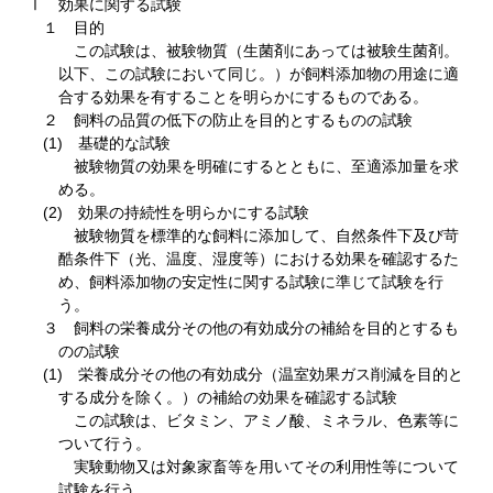
Ⅰ 効果に関する試験
１ 目的
この試験は、被験物質（生菌剤にあっては被験生菌剤。
以下、この試験において同じ。）が飼料添加物の用途に適
合する効果を有することを明らかにするものである。
２ 飼料の品質の低下の防止を目的とするものの試験
(1) 基礎的な試験
被験物質の効果を明確にするとともに、至適添加量を求
める。
(2) 効果の持続性を明らかにする試験
被験物質を標準的な飼料に添加して、自然条件下及び苛
酷条件下（光、温度、湿度等）における効果を確認するた
め、飼料添加物の安定性に関する試験に準じて試験を行
う。
３ 飼料の栄養成分その他の有効成分の補給を目的とするも
のの試験
(1) 栄養成分その他の有効成分（温室効果ガス削減を目的と
する成分を除く。）の補給の効果を確認する試験
この試験は、ビタミン、アミノ酸、ミネラル、色素等に
ついて行う。
実験動物又は対象家畜等を用いてその利用性等について
試験を行う。