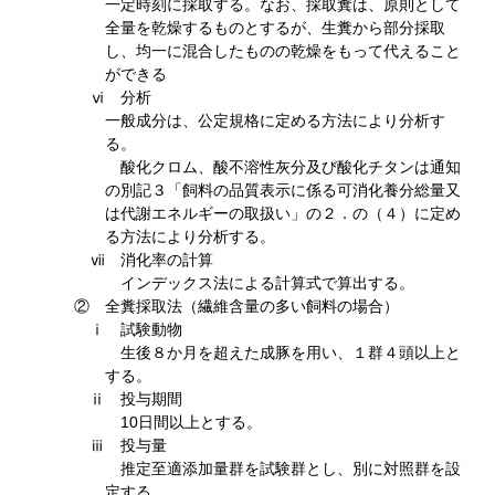
一定時刻に採取する。なお、採取糞は、原則として
全量を乾燥するものとするが、生糞から部分採取
し、均一に混合したものの乾燥をもって代えること
ができる
ⅵ 分析
一般成分は、公定規格に定める方法により分析す
る。
酸化クロム、酸不溶性灰分及び酸化チタンは通知
の別記３「飼料の品質表示に係る可消化養分総量又
は代謝エネルギーの取扱い」の２．の（４）に定め
る方法により分析する。
ⅶ 消化率の計算
インデックス法による計算式で算出する。
② 全糞採取法（繊維含量の多い飼料の場合）
ⅰ 試験動物
生後８か月を超えた成豚を用い、１群４頭以上と
する。
ⅱ 投与期間
10日間以上とする。
ⅲ 投与量
推定至適添加量群を試験群とし、別に対照群を設
定する。