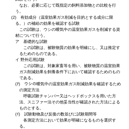
なお、必要に応じて既指定の飼料添加物との比較を行
う。
(2) 有効成分（温室効果ガス削減を目的とする成分に限
る。）の補給の効果を確認する試験
この試験は、ウシの曖気中の温室効果ガスを削減する資
材について行う。
ア 基礎的な試験
この試験は、被験物質の効果を明確にし、又は推定す
るためのものである。
イ 野外応用試験
この試験は、対象家畜等を用い、被験物質の温室効果
ガス削減効果を飼養条件下において確認するためのもの
である。
(ｱ) ウシの曖気中の温室効果ガス削減効果を確認するため
の測定方法
呼吸試験チャンバー又はヘッドボックスを用いた方
法、スニファー法その他妥当性が確認された方法による
ものとする。
(ｲ) 試験動物及び反復の数並びに試験期間等
各測定方法において効果が明確になるものを選択す
る。