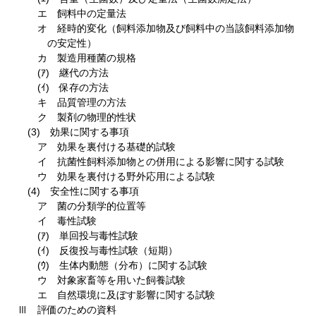
エ 飼料中の定量法
オ 経時的変化（飼料添加物及び飼料中の当該飼料添加物
の安定性）
カ 製造用種菌の規格
(ｱ) 継代の方法
(ｲ) 保存の方法
キ 品質管理の方法
ク 製剤の物理的性状
(3) 効果に関する事項
ア 効果を裏付ける基礎的試験
イ 抗菌性飼料添加物との併用による影響に関する試験
ウ 効果を裏付ける野外応用による試験
(4) 安全性に関する事項
ア 菌の分類学的位置等
イ 毒性試験
(ｱ) 単回投与毒性試験
(ｲ) 反復投与毒性試験（短期）
(ｳ) 生体内動態（分布）に関する試験
ウ 対象家畜等を用いた飼養試験
エ 自然環境に及ぼす影響に関する試験
Ⅲ 評価のための資料