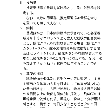
ⅲ 投与量
推定至適添加量群を試験群とし、別に対照群を設
定する。
なお、複数の用量群（推定至適添加量群を含む）
を置いても差し支えない。
ⅳ 飼料
基礎飼料は、日本飼養標準に示されている各栄養
成分を十分かつバランスよく含んだ粉状の配合飼料
とし、酸化クロムを指標物質とする場合は酸化クロ
ムを0.1～0.2％、酸不溶性灰分を指標物質とする場
合はセライトを1.0％、酸化チタンを指標物質とする
場合は酸化チタンを0.1％均一に混合する。なお、水
を加えて「かたねり」状態で給与することができ
る。
ⅴ 糞便の採取
試験動物を個体別に代謝ケージ等に収容し、１日
１頭当たり体重の３％を目途にして体重が減少しな
い量の飼料を１～３回で給与し、給与後５日目以降
の５日間以上の糞便を個体別に採取し、約60℃の通
風乾燥機で乾燥した後、風乾し、粉砕して分析用試
料とする。糞便は、毎日少なくとも朝と夕の２回、