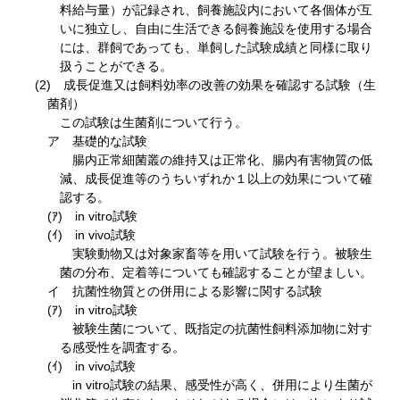
料給与量）が記録され、飼養施設内において各個体が互
いに独立し、自由に生活できる飼養施設を使用する場合
には、群飼であっても、単飼した試験成績と同様に取り
扱うことができる。
(2) 成長促進又は飼料効率の改善の効果を確認する試験（生
菌剤）
この試験は生菌剤について行う。
ア 基礎的な試験
腸内正常細菌叢の維持又は正常化、腸内有害物質の低
減、成長促進等のうちいずれか１以上の効果について確
認する。
(ｱ) in vitro試験
(ｲ) in vivo試験
実験動物又は対象家畜等を用いて試験を行う。被験生
菌の分布、定着等についても確認することが望ましい。
イ 抗菌性物質との併用による影響に関する試験
(ｱ) in vitro試験
被験生菌について、既指定の抗菌性飼料添加物に対す
る感受性を調査する。
(ｲ) in vivo試験
in vitro試験の結果、感受性が高く、併用により生菌が