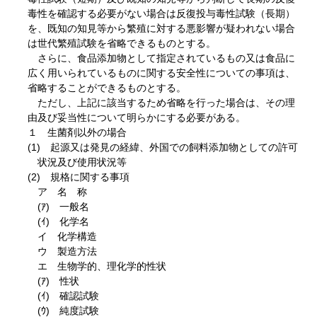
毒性を確認する必要がない場合は反復投与毒性試験（長期）
を、既知の知見等から繁殖に対する悪影響が疑われない場合
は世代繁殖試験を省略できるものとする。
さらに、食品添加物として指定されているもの又は食品に
広く用いられているものに関する安全性についての事項は、
省略することができるものとする。
ただし、上記に該当するため省略を行った場合は、その理
由及び妥当性について明らかにする必要がある。
１ 生菌剤以外の場合
(1) 起源又は発見の経緯、外国での飼料添加物としての許可
状況及び使用状況等
(2) 規格に関する事項
ア 名 称
(ｱ) 一般名
(ｲ) 化学名
イ 化学構造
ウ 製造方法
エ 生物学的、理化学的性状
(ｱ) 性状
(ｲ) 確認試験
(ｳ) 純度試験