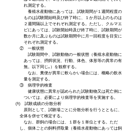
れ測定する。
養殖水産動物にあっては、試験期間が１週間程度の
ものは試験開始時及び終了時に、１か月以上のものは
２週間隔以上でそれぞれ測定する。ただし、クルマエ
ビにあっては、試験開始時及び終了時に、試験期間が
数か月に及ぶものは試験期間中に月一回程度を目安に
それぞれ測定する。
② 一般状態
試験期間中、試験動物の一般状態（養殖水産動物に
あっては、摂餌状況、行動、体色、体形等の異常の有
無。以下同じ｡）を観察する。
なお、糞便が異常に軟らかい場合には、概略の飲水
量を測定する。
③ 病理学的検査
健康状態に異常が認められた試験動物又は死亡例に
ついては、必要により病理学的検査等を実施する。
(ｷ) 試験成績の分散分析
原則として、試験場ごとに分散分析を行うとともに、
全体を併せて検定する。
なお、群飼の場合には、１群を１単位とする。ただ
し、個体ごとの飼料摂取量（養殖水産動物にあっては飼