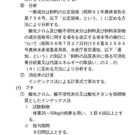
⑥ 分析
一般成分は飼料の公定規格（昭和５１年農林省告示
第７５６号。以下「公定規格」という。）に定める方
法により分析する。
酸化クロム及び酸不溶性灰分は飼料及び飼料添加物
の成分規格等に関する省令を改正する省令等の施行に
ついて（昭和５６年７月２７日付け５６畜Ｂ１５９４
号農林水産省畜産局長、水産庁長官通知。以下「通
知」という）の別記３「飼料の品質表示に係る可消化
養分総量又は代謝エネルギーの取扱い」の２．の
（４）に定める方法により分析する。
⑦ 消化率の計算
インデックス法による計算式で算出する。
(ｲ) ブタ
① 酸化クロム、酸不溶性灰分又は酸化チタンを指標物
質としたインデックス法
ⅰ 試験動物
体重25～50kgの肉豚を用い、１群４頭以上とす
る。
ⅱ 投与期間
９日間以上とする。