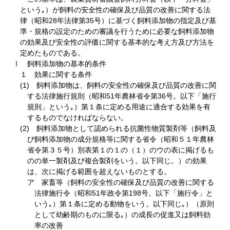
という｡）が飼料の安全性の確保及び品質の改善に関する法
律（昭和28年法律第35号）に基づく飼料添加物の指定及び基
準・規格の設定のための審議を行うために必要な飼料添加物
の効果及び安全性の評価に関する基本的な考え方及び方法を
定めたものである。
Ⅰ 飼料添加物の基本的条件
１ 効果に関する条件
(1) 飼料添加物は、飼料の安全性の確保及び品質の改善に関
する法律施行規則（昭和51年農林省令第36号。以下「施行
規則」という｡）第１条に定める用途に適合する効果を有
するものでなければならない。
(2) 飼料添加物として認められる抗菌性物質製剤等（飼料及
び飼料添加物の成分規格等に関する省令（昭和５１年農林
省令第３５号）別表第１の１の（１）のウの表に掲げるも
のの単一製剤及び複合製剤をいう。以下同じ。）の効果
は、次に掲げる範囲を超えないものとする。
ア 家畜等（飼料の安全性の確保及び品質の改善に関する
法律施行令（昭和51年政令第198号。以下「施行令」と
いう｡）第１条に定める動物をいう。以下同じ｡）（原則
として幼齢期のものに限る｡）の成長の促進又は飼料効
率の改善