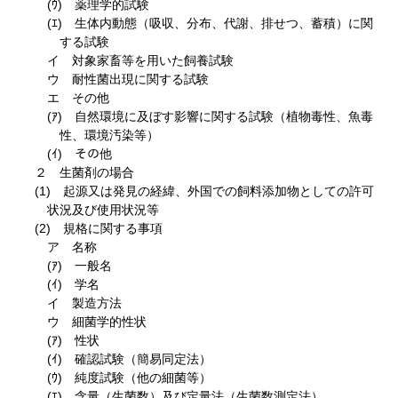
(ｳ) 薬理学的試験
(ｴ) 生体内動態（吸収、分布、代謝、排せつ、蓄積）に関
する試験
イ 対象家畜等を用いた飼養試験
ウ 耐性菌出現に関する試験
エ その他
(ｱ) 自然環境に及ぼす影響に関する試験（植物毒性、魚毒
性、環境汚染等）
(ｲ) その他
２ 生菌剤の場合
(1) 起源又は発見の経緯、外国での飼料添加物としての許可
状況及び使用状況等
(2) 規格に関する事項
ア 名称
(ｱ) 一般名
(ｲ) 学名
イ 製造方法
ウ 細菌学的性状
(ｱ) 性状
(ｲ) 確認試験（簡易同定法）
(ｳ) 純度試験（他の細菌等）
(ｴ) 含量（生菌数）及び定量法（生菌数測定法）