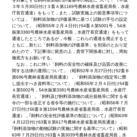
を対象とする飼料添加物の評価基準の制定について」（平成
３年５月30日付け３畜Ａ第1169号農林水産省畜産局長，水産
庁長官通達）をもって，また，試験実施上の留意事項等につ
いては，「飼料添加物の評価基準に基づく試験の手引の設定
について」（昭和55年２月４日付け54畜Ａ第5001号，54水
振第3380号農林水産省畜産局長，水産庁長官通達）をもって
通達したところであるが，今般，これらの通達を廃止すると
ともに，新たに「飼料添加物の評価基準」を別添のとおり定
めたので，下記事項に留意の上，貴管下関係者に対し，周知
徹底方をお願いする。
なお，これに伴い「飼料の安全性の確保及び品質の改善に
関する法律の運用について」（昭和52年６月27日付け52畜Ｂ
第696号農林省畜産局長通達），「飼料添加物の指定等に際
し提出すべき資料等について」（昭和55年２月４日付け54畜
Ａ第5002号，54水振第3381号農林水産省畜産局長，水産庁
長官通達），「飼料及び飼料添加物の成分規格等に関する省
令の一部を改正する省令等の施行について」（昭和56年７月
27日付け56畜Ｂ第1594号農林水産省畜産局長，水産庁長官
通達），｢飼料の安全性評価基準の制定について｣（昭和63年
４月12日付け63畜Ｂ第617号農林水産省畜産局長通達），
｢飼料添加物の動物試験の実施に関する基準について｣（昭和
63年７月29日付け63畜Ａ第3039号農林水産省畜産局長，水