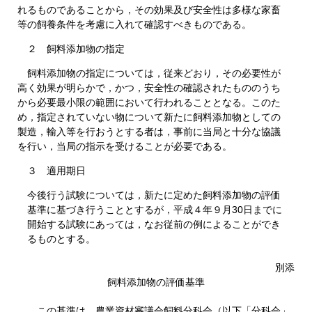
れるものであることから，その効果及び安全性は多様な家畜
等の飼養条件を考慮に入れて確認すべきものである。
２ 飼料添加物の指定
飼料添加物の指定については，従来どおり，その必要性が
高く効果が明らかで，かつ，安全性の確認されたもののうち
から必要最小限の範囲において行われることとなる。このた
め，指定されていない物について新たに飼料添加物としての
製造，輸入等を行おうとする者は，事前に当局と十分な協議
を行い，当局の指示を受けることが必要である。
３ 適用期日
今後行う試験については，新たに定めた飼料添加物の評価
基準に基づき行うこととするが，平成４年９月30日までに
開始する試験にあっては，なお従前の例によることができ
るものとする。
別添
飼料添加物の評価基準
この基準は、農業資材審議会飼料分科会（以下「分科会」