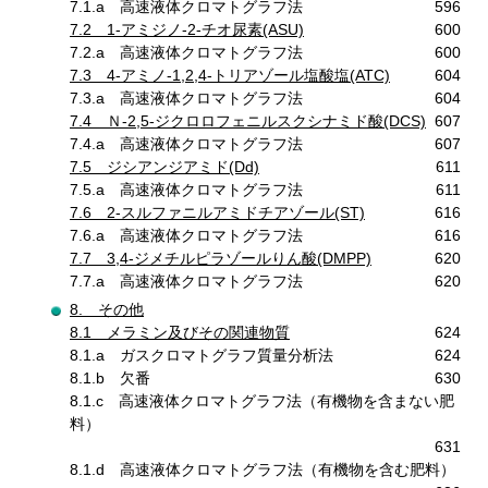
7.1.a 高速液体クロマトグラフ法
596
7.2 1-アミジノ-2-チオ尿素(ASU)
600
7.2.a 高速液体クロマトグラフ法
600
7.3 4-アミノ-1,2,4-トリアゾール塩酸塩(ATC)
604
7.3.a 高速液体クロマトグラフ法
604
7.4 Ｎ-2,5-ジクロロフェニルスクシナミド酸(DCS)
607
7.4.a 高速液体クロマトグラフ法
607
7.5 ジシアンジアミド(Dd)
611
7.5.a 高速液体クロマトグラフ法
611
7.6 2-スルファニルアミドチアゾール(ST)
616
7.6.a 高速液体クロマトグラフ法
616
7.7 3,4-ジメチルピラゾールりん酸(DMPP)
620
7.7.a 高速液体クロマトグラフ法
620
8. その他
8.1 メラミン及びその関連物質
624
8.1.a ガスクロマトグラフ質量分析法
624
8.1.b 欠番
630
8.1.c 高速液体クロマトグラフ法（有機物を含まない肥
料）
631
8.1.d 高速液体クロマトグラフ法（有機物を含む肥料）