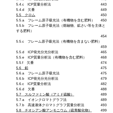
5.4.c ICP質量分析法
443
5.4.d 欠番
449
5.5 クロム
450
5.5.a フレーム原子吸光法（有機物を含む肥料）
450
5.5.b フレーム原子吸光法（熔融物、鉱さい等を主体と
する肥料）
454
5.5.c フレーム原子吸光法（有機物を含まない肥料）
459
5.5.d ICP発光分光分析法
465
5.5.e ICP質量分析法（有機物を含む肥料）
468
5.5.f 欠番
474
5.6 鉛
475
5.6.a フレーム原子吸光法
475
5.6.b ICP発光分光分析法
479
5.6.c ICP質量分析法
482
5.6.d 欠番
488
5.7 スルファミン酸（アミド硫酸）
489
5.7.a イオンクロマトグラフ法
489
5.7.b 高速液体クロマトグラフ質量分析法
493
5.8 チオシアン酸アンモニウム（硫青酸化物）
499