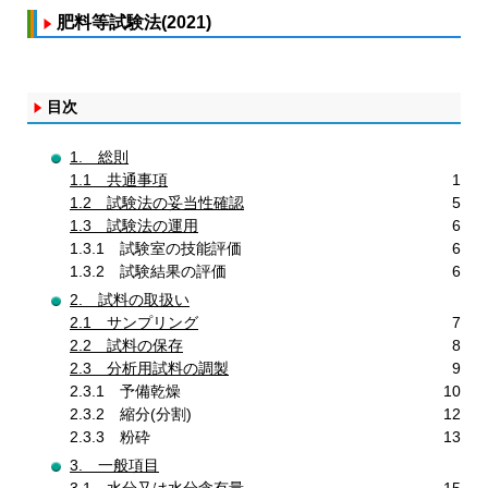
肥料等試験法(2021)
目次
1. 総則
1.1 共通事項
1
1.2 試験法の妥当性確認
5
1.3 試験法の運用
6
1.3.1 試験室の技能評価
6
1.3.2 試験結果の評価
6
2. 試料の取扱い
2.1 サンプリング
7
2.2 試料の保存
8
2.3 分析用試料の調製
9
2.3.1 予備乾燥
10
2.3.2 縮分(分割)
12
2.3.3 粉砕
13
3. 一般項目