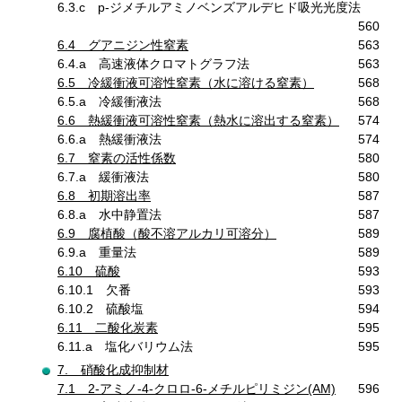
6.3.c p-ジメチルアミノベンズアルデヒド吸光光度法
560
6.4 グアニジン性窒素
563
6.4.a 高速液体クロマトグラフ法
563
6.5 冷緩衝液可溶性窒素（水に溶ける窒素）
568
6.5.a 冷緩衝液法
568
6.6 熱緩衝液可溶性窒素（熱水に溶出する窒素）
574
6.6.a 熱緩衝液法
574
6.7 窒素の活性係数
580
6.7.a 緩衝液法
580
6.8 初期溶出率
587
6.8.a 水中静置法
587
6.9 腐植酸（酸不溶アルカリ可溶分）
589
6.9.a 重量法
589
6.10 硫酸
593
6.10.1 欠番
593
6.10.2 硫酸塩
594
6.11 二酸化炭素
595
6.11.a 塩化バリウム法
595
7. 硝酸化成抑制材
7.1 2-アミノ-4-クロロ-6-メチルピリミジン(AM)
596