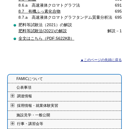
8.6.a 高速液体クロマトグラフ法
691
8.7 有機ふっ素化合物
695
8.7.a 高速液体クロマトグラフタンデム質量分析法
695
肥料等試験法（2021）の解説
肥料等試験法(2021)の解説
解説－1
全文はこちら（PDF:5622KB）
▲このページの先頭に戻る
FAMICについて
公表事項
調達情報
採用情報・就業体験実習
施設見学・一般公開
行事・講習会等