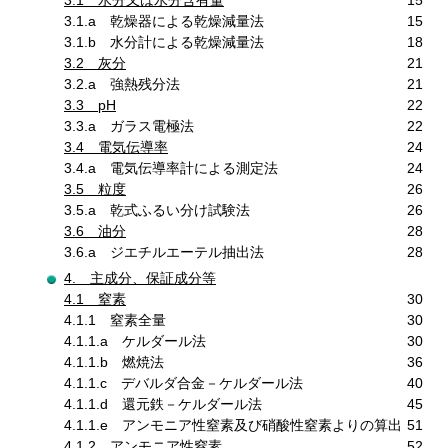
3.1 水分又は水分含有量
15
3.1.a 乾燥器による乾燥減量法
15
3.1.b 水分計による乾燥減量法
18
3.2 灰分
21
3.2.a 強熱残分法
21
3.3 pH
22
3.3.a ガラス電極法
22
3.4 電気伝導率
24
3.4.a 電気伝導率計による測定法
24
3.5 粒度
26
3.5.a 乾式ふるい分け試験法
26
3.6 油分
28
3.6.a ジエチルエーテル抽出法
28
4. 主成分、保証成分等
4.1 窒素
30
4.1.1 窒素全量
30
4.1.1.a ケルダール法
30
4.1.1.b 燃焼法
36
4.1.1.c デバルダ合金－ケルダール法
40
4.1.1.d 還元鉄－ケルダール法
45
4.1.1.e アンモニア性窒素及び硝酸性窒素よりの算出
51
4.1.2 アンモニア性窒素
52