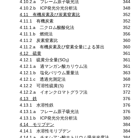
4.10.2.a フレーム原子吸光法
344
4.10.2.b ICP発光分光分析法
348
4.11 有機炭素及び炭素窒素比
352
4.11.1 有機炭素
352
4.11.1.a 二クロム酸酸化法
352
4.11.1.b 燃焼法
356
4.11.2 炭素窒素比
360
4.11.2.a 有機炭素及び窒素全量による算出
360
4.12 硫黄
361
4.12.1 硫黄分全量(SO
)
361
3
4.12.1.a 過マンガン酸カリウム法
361
4.12.1.b 塩化バリウム重量法
363
4.12.1.c 透過光測定法
368
4.12.2 可溶性硫黄(S)
372
4.12.2.a イオンクロマトグラフ法
372
4.13 鉄
376
4.13.1 水溶性鉄
376
4.13.1.a フレーム原子吸光法
376
4.13.1.b ICP発光分光分析法
380
4.14 モリブデン
384
4.14.1 水溶性モリブデン
384
4.14.1.a チオシアン酸ナトリウム吸光光度法
384