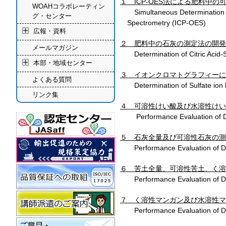
１ ICP-OES法による肥料中
WOAHコラボレーティン
Simultaneous Determination of
グ・センター
Spectrometry (ICP-OES)
広報・資料
２ 肥料中の石灰の測定法の開発
メールマガジン
Determination of Citric Acid-
本部・地域センター
３ イオンクロマトグラフィーに
よくある質問
Determination of Sulfate ion
リンク集
４ 可溶性けい酸及び水溶性けい
Performance Evaluation of Dete
５ 石灰全量及び可溶性石灰の測
Performance Evaluation of Det
６ 苦土全量、可溶性苦土、く
Performance Evaluation of Det
７ く溶性マンガン及び水溶性マ
Performance Evaluation of Det