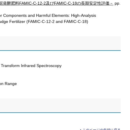
酵肥料FAMIC-C-12-2及びFAMIC-C-18の長期安定性評価－
pp.
ajor Components and Harmful Elements: High-Analysis
dge Fertilizer (FAMIC-C-12-2 and FAMIC-C-18)
 Transform Infrared Spectroscopy
ion Range