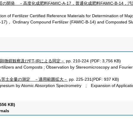
開発 －高度化成肥料FAMIC-A-17，普通化成肥料FAMIC-B-14，汚泥発
n of Fertilizer Certified Reference Materials for Determination of M
-17)， Ordinary Compound Fertilizer (FAMIC-B-14) and Composted Slu
微鏡観察及びFT-IRによる同定－
pp. 210-224 (PDF: 3,756 KB)
tilizers and Composts ; Observation by Stereomicroscopy and Fourier
る苦土全量の測定 －適用範囲拡大－
pp. 225-231(PDF: 937 KB)
esium by Atomic Absorption Spectrometry ; Expansion of Applicat
556 KB)
rnals