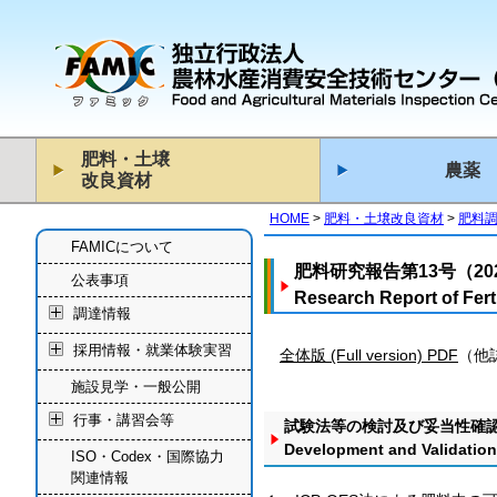
肥料・土壌
農薬
改良資材
HOME
肥料・土壌改良資材
肥料
FAMICについて
肥料研究報告第13号（2
公表事項
Research Report of Ferti
調達情報
採用情報・就業体験実習
全体版 (Full version) PDF
（他誌
施設見学・一般公開
行事・講習会等
試験法等の検討及び妥当性確
Development and Validation
ISO・Codex・国際協力
関連情報