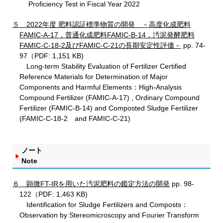
Proficiency Test in Fiscal Year 2022
５ 2022年度 肥料認証標準物質の開発 －高度化成肥料
FAMIC-A-17，普通化成肥料FAMIC-B-14，汚泥発酵肥料
FAMIC-C-18-2及びFAMIC-C-21の長期安定性評価－
pp. 74-
97（PDF: 1,151 KB)
Long-term Stability Evaluation of Fertilizer Certified
Reference Materials for Determination of Major
Components and Harmful Elements：High-Analysis
Compound Fertilizer (FAMIC-A-17) , Ordinary Compound
Fertilizer (FAMIC-B-14) and Composted Sludge Fertilizer
(FAMIC-C-18-2 and FAMIC-C-21)
ノート
Note
６ 顕微FT-IRを用いた汚泥肥料の鑑定方法の開発
pp. 98-
122（PDF: 1,463 KB)
Identification for Sludge Fertilizers and Composts：
Observation by Stereomicroscopy and Fourier Transform