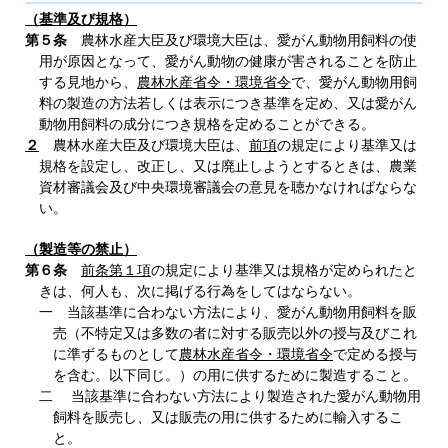
（基準及び規格）
第５条
農林水産大臣及び環境大臣は、愛がん動物用飼料の使
用が原因となって、愛がん動物の健康が害されることを防止
する見地から、
農林水産省令・環境省令
で、愛がん動物用飼
料の製造の方法若しくは表示につき基準を定め、又は愛がん
動物用飼料の成分につき規格を定めることができる。
２
農林水産大臣及び環境大臣は、
前項
の規定により基準又は
規格を設定し、改正し、又は廃止しようとするときは、農業
資材審議会及び中央環境審議会の意見を聴かなければならな
い。
（製造等の禁止）
第６条
前条第１項
の規定により基準又は規格が定められたと
きは、何人も、次に掲げる行為をしてはならない。
一 当該基準に合わない方法により、愛がん動物用飼料を販
売（不特定又は多数の者に対する販売以外の授与及びこれ
に準ずるものとして
農林水産省令・環境省令
で定める授与
を含む。以下同じ。）の用に供するために製造すること。
二 当該基準に合わない方法により製造された愛がん動物用
飼料を販売し、又は販売の用に供するために輸入するこ
と。