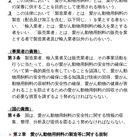
２
この法律において「愛がん動物用飼料」とは、愛がん動物
の栄養に供することを目的として使用される物をいう。
３
この法律において「製造業者」とは、愛がん動物用飼料の
製造（配合及び加工を含む。以下同じ。）を業とする者をい
い、「輸入業者」とは、愛がん動物用飼料の輸入を業とする
者をいい、「販売業者」とは、愛がん動物用飼料の販売を業
とする者で製造業者及び輸入業者以外のものをいう。
（事業者の責務）
第３条
製造業者、輸入業者又は販売業者は、その事業活動を
行うに当たって、自らが愛がん動物用飼料の安全性の確保に
ついて第一義的責任を有していることを認識して、愛がん動
物用飼料の安全性の確保に係る知識及び技術の習得、愛がん
動物用飼料の原材料の安全性の確保、愛がん動物の健康が害
されることを防止するための愛がん動物用飼料の回収その他
の必要な措置を講ずるよう努めなければならない。
（国の責務）
第４条
国は、愛がん動物用飼料の安全性に関する情報の収
集、整理、分析及び提供を図るよう努めなければならない。
第２章 愛がん動物用飼料の製造等に関する規制