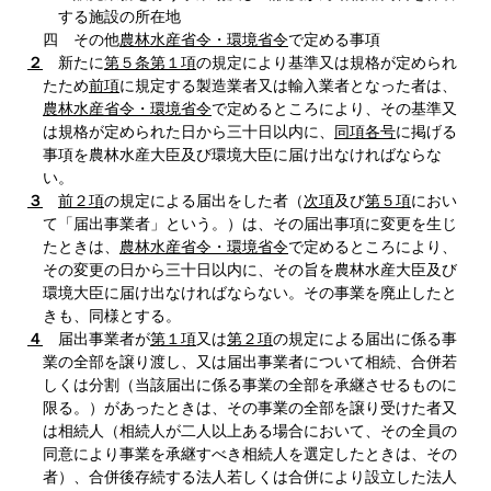
する施設の所在地
四 その他
農林水産省令・環境省令
で定める事項
２
新たに
第５条第１項
の規定により基準又は規格が定められ
たため
前項
に規定する製造業者又は輸入業者となった者は、
農林水産省令・環境省令
で定めるところにより、その基準又
は規格が定められた日から三十日以内に、
同項各号
に掲げる
事項を農林水産大臣及び環境大臣に届け出なければならな
い。
３
前２項
の規定による届出をした者（
次項
及び
第５項
におい
て「届出事業者」という。）は、その届出事項に変更を生じ
たときは、
農林水産省令・環境省令
で定めるところにより、
その変更の日から三十日以内に、その旨を農林水産大臣及び
環境大臣に届け出なければならない。その事業を廃止したと
きも、同様とする。
４
届出事業者が
第１項
又は
第２項
の規定による届出に係る事
業の全部を譲り渡し、又は届出事業者について相続、合併若
しくは分割（当該届出に係る事業の全部を承継させるものに
限る。）があったときは、その事業の全部を譲り受けた者又
は相続人（相続人が二人以上ある場合において、その全員の
同意により事業を承継すべき相続人を選定したときは、その
者）、合併後存続する法人若しくは合併により設立した法人