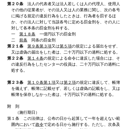
第２０条
法人の代表者又は法人若しくは人の代理人、使用人
その他の従業者が、その法人又は人の業務に関し、次の各号
に掲げる規定の違反行為をしたときは、行為者を罰するほ
か、その法人に対して当該各号に定める罰金刑を、その人に
対して各本条の罰金刑を科する。
一
第１８条
一億円以下の罰金刑
二
前条
同条の罰金刑
第２１条
第９条第３項
又は
第５項
の規定による届出をせず、
又は虚偽の届出をした者は、二十万円以下の過料に処する。
第２２条
第１４条
の規定による命令に違反した場合には、そ
の違反行為をしたセンターの役員は、二十万円以下の過料に
処する。
第２３条
第１０条第１項
又は
第２項
の規定に違反して、帳簿
を備えず、帳簿に記載せず、若しくは虚偽の記載をし、又は
帳簿を保存しなかった者は、十万円以下の過料に処する。
附 則
（施行期日）
第１条 この法律は、公布の日から起算して一年を超えない範
囲内において
政令
で定める日から施行する。ただし、次条及