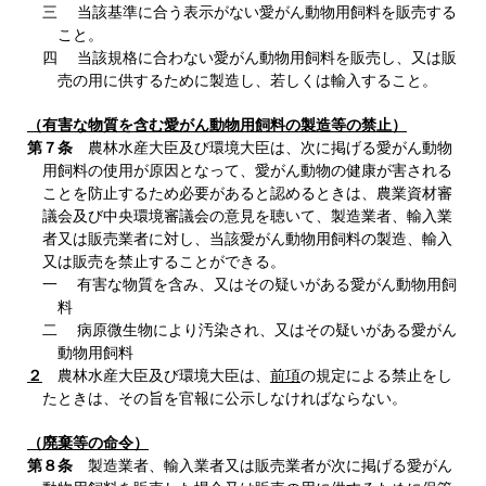
三 当該基準に合う表示がない愛がん動物用飼料を販売する
こと。
四 当該規格に合わない愛がん動物用飼料を販売し、又は販
売の用に供するために製造し、若しくは輸入すること。
（有害な物質を含む愛がん動物用飼料の製造等の禁止）
第７条
農林水産大臣及び環境大臣は、次に掲げる愛がん動物
用飼料の使用が原因となって、愛がん動物の健康が害される
ことを防止するため必要があると認めるときは、農業資材審
議会及び中央環境審議会の意見を聴いて、製造業者、輸入業
者又は販売業者に対し、当該愛がん動物用飼料の製造、輸入
又は販売を禁止することができる。
一 有害な物質を含み、又はその疑いがある愛がん動物用飼
料
二 病原微生物により汚染され、又はその疑いがある愛がん
動物用飼料
２
農林水産大臣及び環境大臣は、
前項
の規定による禁止をし
たときは、その旨を官報に公示しなければならない。
（廃棄等の命令）
第８条
製造業者、輸入業者又は販売業者が次に掲げる愛がん