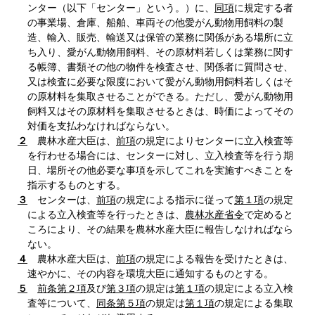
ンター（以下「センター」という。）に、
同項
に規定する者
の事業場、倉庫、船舶、車両その他愛がん動物用飼料の製
造、輸入、販売、輸送又は保管の業務に関係がある場所に立
ち入り、愛がん動物用飼料、その原材料若しくは業務に関す
る帳簿、書類その他の物件を検査させ、関係者に質問させ、
又は検査に必要な限度において愛がん動物用飼料若しくはそ
の原材料を集取させることができる。ただし、愛がん動物用
飼料又はその原材料を集取させるときは、時価によってその
対価を支払わなければならない。
２
農林水産大臣は、
前項
の規定によりセンターに立入検査等
を行わせる場合には、センターに対し、立入検査等を行う期
日、場所その他必要な事項を示してこれを実施すべきことを
指示するものとする。
３
センターは、
前項
の規定による指示に従って
第１項
の規定
による立入検査等を行ったときは、
農林水産省令
で定めると
ころにより、その結果を農林水産大臣に報告しなければなら
ない。
４
農林水産大臣は、
前項
の規定による報告を受けたときは、
速やかに、その内容を環境大臣に通知するものとする。
５
前条第２項
及び
第３項
の規定は
第１項
の規定による立入検
査等について、
同条第５項
の規定は
第１項
の規定による集取