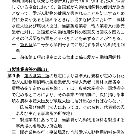
動物用飼料を販売した場合又は販売の用に供するために保管
している場合において、当該愛がん動物用飼料の使用が原因
となって、愛がん動物の健康が害されることを防止するため
特に必要があると認めるときは、必要な限度において、農林
水産大臣及び環境大臣は、当該製造業者、輸入業者又は販売
業者に対し、当該愛がん動物用飼料の廃棄又は回収を図るこ
とその他必要な措置をとるべきことを命ずることができる。
一
第６条
第二号から第四号までに規定する愛がん動物用飼
料
二
前条第１項
の規定による禁止に係る愛がん動物用飼料
（製造業者等の届出）
第９条
第５条第１項
の規定により基準又は規格が定められた
愛がん動物用飼料の製造業者又は輸入業者（
農林水産省令・
環境省令
で定める者を除く。）は、
農林水産省令・環境省令
で定めるところにより、その事業の開始前に、次に掲げる事
項を農林水産大臣及び環境大臣に届け出なければならない。
一 氏名及び住所（法人にあっては、その名称、代表者の氏
名及び主たる事務所の所在地）
二 製造業者にあっては、当該愛がん動物用飼料を製造する
事業場の名称及び所在地
三 販売業務を行う事業場及び当該愛がん動物用飼料を保管