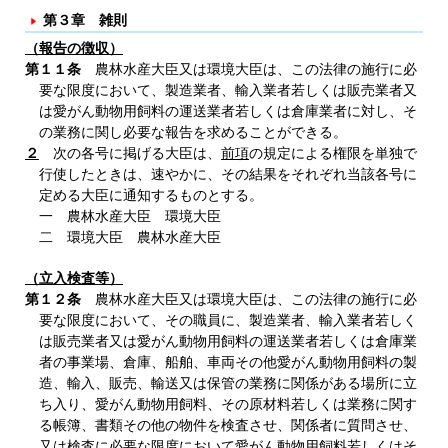
第３章 雑則
（報告の徴収）
第１１条
農林水産大臣又は環境大臣は、この法律の施行に必
要な限度において、製造業者、輸入業者若しくは販売業者又
は愛がん動物用飼料の運送業者若しくは倉庫業者に対し、そ
の業務に関し必要な報告を求めることができる。
２
次の各号に掲げる大臣は、
前項
の規定による権限を単独で
行使したときは、速やかに、その結果をそれぞれ当該各号に
定める大臣に通知するものとする。
一 農林水産大臣 環境大臣
二 環境大臣 農林水産大臣
（立入検査等）
第１２条
農林水産大臣又は環境大臣は、この法律の施行に必
要な限度において、その職員に、製造業者、輸入業者若しく
は販売業者又は愛がん動物用飼料の運送業者若しくは倉庫業
者の事業場、倉庫、船舶、車両その他愛がん動物用飼料の製
造、輸入、販売、輸送又は保管の業務に関係がある場所に立
ち入り、愛がん動物用飼料、その原材料若しくは業務に関す
る帳簿、書類その他の物件を検査させ、関係者に質問させ、
又は検査に必要な限度において愛がん動物用飼料若しくはそ