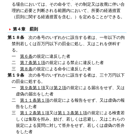
る場合においては、その命令で、その制定又は改廃に伴い合
理的に必要と判断される範囲内において、所要の経過措置
（罰則に関する経過措置を含む。）を定めることができる。
第４章 罰則
第１８条
次の各号のいずれかに該当する者は、一年以下の拘
禁刑若しくは百万円以下の罰金に処し、又はこれを併科す
る。
一
第６条
の規定に違反した者
二
第７条第１項
の規定による禁止に違反した者
三
第８条
の規定による命令に違反した者
第１９条
次の各号のいずれかに該当する者は、三十万円以下
の罰金に処する。
一
第９条第１項
又は
第２項
の規定による届出をせず、又は
虚偽の届出をした者
二
第１１条第１項
の規定による報告をせず、又は虚偽の報
告をした者
三
第１２条第１項
又は
第１３条第１項
の規定による検査若
しくは集取を拒み、妨げ、若しくは忌避し、又はこれらの
規定による質問に対して答弁をせず、若しくは虚偽の答弁
をした者