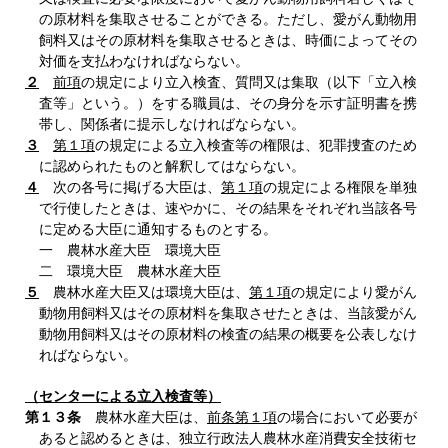
の原材料を集取させることができる。ただし、愛がん動物用
飼料又はその原材料を集取させるときは、時価によってその
対価を支払わなければならない。
２
前項
の規定により立入検査、質問又は集取（以下「立入検
査等」という。）をする職員は、その身分を示す証明書を携
帯し、関係者に提示しなければならない。
３
第１項
の規定による立入検査等の権限は、犯罪捜査のため
に認められたものと解釈してはならない。
４
次の各号に掲げる大臣は、
第１項
の規定による権限を単独
で行使したときは、速やかに、その結果をそれぞれ当該各号
に定める大臣に通知するものとする。
一 農林水産大臣 環境大臣
二 環境大臣 農林水産大臣
５
農林水産大臣又は環境大臣は、
第１項
の規定により愛がん
動物用飼料又はその原材料を集取させたときは、当該愛がん
動物用飼料又はその原材料の検査の結果の概要を公表しなけ
ればならない。
（センターによる立入検査等）
第１３条
農林水産大臣は、
前条第１項
の場合において必要が
あると認めるときは、独立行政法人農林水産消費安全技術セ