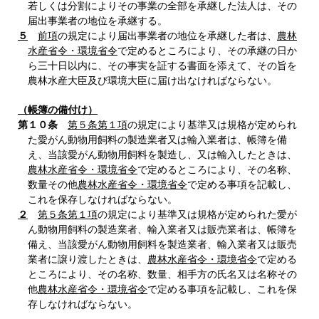
若しくは分割によりその事業の全部を承継した法人は、その
届出事業者の地位を承継する。
５
前項
の規定により届出事業者の地位を承継した者は、
農林
水産省令・環境省令
で定めるところにより、その承継の日か
ら三十日以内に、その事実を証する書面を添えて、その旨を
農林水産大臣及び環境大臣に届け出なければならない。
（帳簿の備付け）
第１０条
第５条第１項
の規定により基準又は規格が定められ
た愛がん動物用飼料の製造業者又は輸入業者は、帳簿を備
え、当該愛がん動物用飼料を製造し、又は輸入したときは、
農林水産省令・環境省令
で定めるところにより、その名称、
数量その他
農林水産省令・環境省令
で定める事項を記載し、
これを保存しなければならない。
２
第５条第１項
の規定により基準又は規格が定められた愛が
ん動物用飼料の製造業者、輸入業者又は販売業者は、帳簿を
備え、当該愛がん動物用飼料を製造業者、輸入業者又は販売
業者に譲り渡したときは、
農林水産省令・環境省令
で定める
ところにより、その名称、数量、相手方の氏名又は名称その
他
農林水産省令・環境省令
で定める事項を記載し、これを保
存しなければならない。