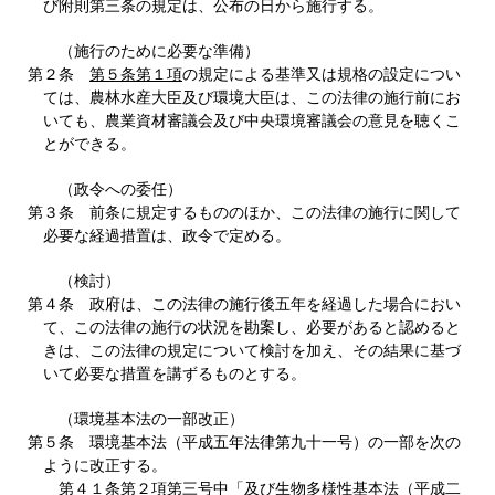
び附則第三条の規定は、公布の日から施行する。
（施行のために必要な準備）
第２条
第５条第１項
の規定による基準又は規格の設定につい
ては、農林水産大臣及び環境大臣は、この法律の施行前にお
いても、農業資材審議会及び中央環境審議会の意見を聴くこ
とができる。
（政令への委任）
第３条 前条に規定するもののほか、この法律の施行に関して
必要な経過措置は、政令で定める。
（検討）
第４条 政府は、この法律の施行後五年を経過した場合におい
て、この法律の施行の状況を勘案し、必要があると認めると
きは、この法律の規定について検討を加え、その結果に基づ
いて必要な措置を講ずるものとする。
（環境基本法の一部改正）
第５条 環境基本法（平成五年法律第九十一号）の一部を次の
ように改正する。
第４１条第２項第三号中「及び生物多様性基本法（平成二