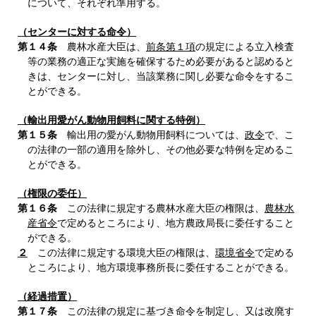
について、それぞれ準用する。
（センターに対する命令）
第１４条
農林水産大臣は、
前条第１項
の規定による立入検査
等の業務の適正な実施を確保するため必要があると認めると
きは、センターに対し、当該業務に関し必要な命令をするこ
とができる。
（輸出用愛がん動物用飼料に関する特例）
第１５条
輸出用の愛がん動物用飼料については、
政令
で、こ
の法律の一部の適用を除外し、その他必要な特例を定めるこ
とができる。
（権限の委任）
第１６条
この法律に規定する農林水産大臣の権限は、
農林水
産省令
で定めるところにより、地方農政局長に委任すること
ができる。
２
この法律に規定する環境大臣の権限は、
環境省令
で定める
ところにより、地方環境事務所長に委任することができる。
（経過措置）
第１７条
この法律の規定に基づき命令を制定し、又は改廃す