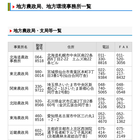
地方農政局、地方環境事務所一覧
地方農政局・支局等一覧
郵便
事業所名
住所
電話
ＦＡＸ
番号
北海道札幌市中央区南22条
011-
011-
北海道農政
064-
西6丁目2-22 エムズ南22
330-
520-
事務所
8518
条ビル
8816
3056
022-
022-
980-
宮城県仙台市青葉区本町3丁
東北農政局
745-
217-
0014
目3番1号(仙台合同庁舎)
9384
8432
埼玉県さいたま市中央区新
048-
048-
330-
関東農政局
都心2－1(さいたま新都心合
740-
601-
9722
同庁舎2号館)
5065
0548
076-
076-
920-
石川県金沢市広坂2丁目2番
北陸農政局
232-
261-
8566
60号（金沢広坂合同庁舎）
4106
9523
052-
052-
460-
愛知県名古屋市中区三の丸1
東海農政局
223-
220-
8516
－2－2
4670
1362
京都府京都市上京区西洞院
075-
075-
602-
近畿農政局
通下長者町下ル丁子風呂町
414-
417-
8054
(京都農林水産総合庁舎)
9000
2149