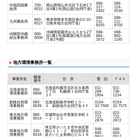
086-
086-
中国四国農
700-
岡山県岡山市北区下石井1丁
227-
224-
政局
8532
目4番1号(岡山第2合同庁舎)
4302
4530
096-
096-
860-
熊本県熊本市西区春日2-10-
九州農政局
211-
211-
8527
1(熊本地方合同庁舎)
9255
9700
沖縄県那覇市おもろまち2丁
098-
098-
内閣府沖縄
900-
目1番1号(那覇第2地方合同
866-
860-
総合事務局
0006
庁舎2号館)
1672
1195
地方環境事務所一覧
郵便
事業所名
住 所
電 話
ＦＡＸ
番号
北海道札幌市北区北８条西
011-
011-
北海道地方
060-
２丁目 札幌第１合同庁舎
299-
736-
環境事務所
0808
３Ｆ
1954
1234
釧路自然環
085-
北海道釧路市幸町１０－
0154-
0154-
境事務所
8639
３ 釧路地方合同庁舎４Ｆ
32-7500
32-7575
022-
022-
東北地方環
980-
宮城県仙台市青葉区本町３
722-
722-
境事務所
0014
－２－２３
2876
2872
埼玉県さいたま市中央区新
048-
048-
関東地方環
330-
都心１１－２ 明治安田生
600-
600-
境事務所
6018
命さいたま新都心ビル１８
0817
0517