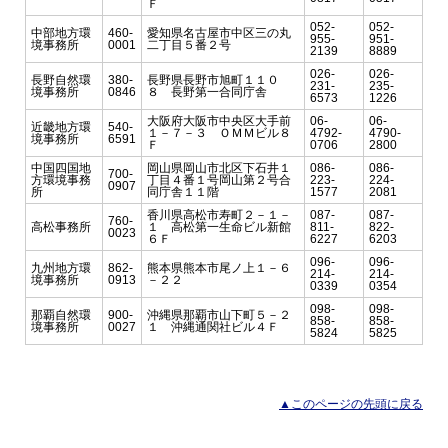
Ｆ
052-
052-
中部地方環
460-
愛知県名古屋市中区三の丸
955-
951-
境事務所
0001
二丁目５番２号
2139
8889
026-
026-
長野自然環
380-
長野県長野市旭町１１０
231-
235-
境事務所
0846
８ 長野第一合同庁舎
6573
1226
大阪府大阪市中央区大手前
06-
06-
近畿地方環
540-
１－７－３ ＯＭＭビル８
4792-
4790-
境事務所
6591
Ｆ
0706
2800
中国四国地
岡山県岡山市北区下石井１
086-
086-
700-
方環境事務
丁目４番１号岡山第２号合
223-
224-
0907
所
同庁舎１１階
1577
2081
香川県高松市寿町２－１－
087-
087-
760-
高松事務所
１ 高松第一生命ビル新館
811-
822-
0023
６Ｆ
6227
6203
096-
096-
九州地方環
862-
熊本県熊本市尾ノ上１－６
214-
214-
境事務所
0913
－２２
0339
0354
098-
098-
那覇自然環
900-
沖縄県那覇市山下町５－２
858-
858-
境事務所
0027
１ 沖縄通関社ビル４Ｆ
5824
5825
▲このページの先頭に戻る