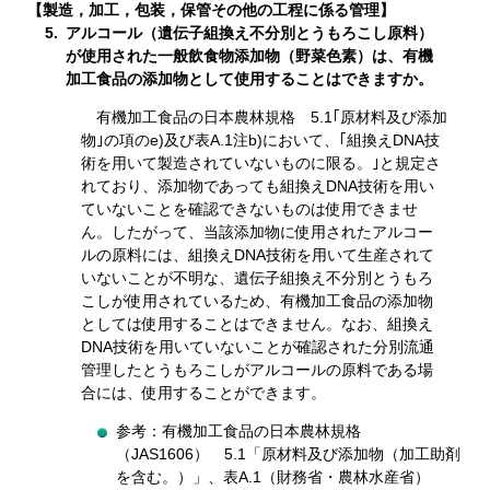
【製造，加工，包装，保管その他の工程に係る管理】
5.
アルコール（遺伝子組換え不分別とうもろこし原料）
が使用された一般飲食物添加物（野菜色素）は、有機
加工食品の添加物として使用することはできますか。
有機加工食品の日本農林規格 5.1｢原材料及び添加
物｣の項のe)及び表A.1注b)において、｢組換えDNA技
術を用いて製造されていないものに限る。｣と規定さ
れており、添加物であっても組換えDNA技術を用い
ていないことを確認できないものは使用できませ
ん。したがって、当該添加物に使用されたアルコー
ルの原料には、組換えDNA技術を用いて生産されて
いないことが不明な、遺伝子組換え不分別とうもろ
こしが使用されているため、有機加工食品の添加物
としては使用することはできません。なお、組換え
DNA技術を用いていないことが確認された分別流通
管理したとうもろこしがアルコールの原料である場
合には、使用することができます。
参考：有機加工食品の日本農林規格
（JAS1606） 5.1「原材料及び添加物（加工助剤
を含む。）」、表A.1（財務省・農林水産省）