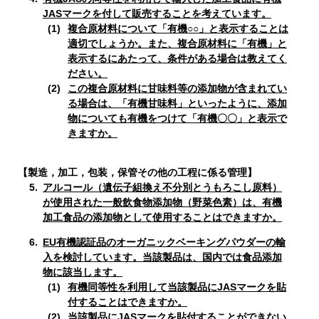
JASマークを付して販売することを考えています。
複合原材料について「有機○○」と表示することは
適切でしょうか。また、複合原材料に「有機」と
表示するにあたって、条件がある場合は教えてく
ださい。
この複合原材料に甘味料等の添加物が含まれてい
る場合は、「有機甘味料」といったように、添加
物についても有機をつけて「有機〇〇」と表示で
きますか。
【製造，加工，包装，保管その他の工程に係る管理】
5.
アルコール（遺伝子組換え不分別とうもろこし原料）
が使用された一般飲食物添加物（野菜色素）は、有機
加工食品の添加物として使用することはできますか。
6.
EU有機認証品のオーガニックベーキングパウダーの輸
入を検討しています。当該製品は、国内では食品添加
物に該当します。
有機同等性を利用して当該製品にJASマークを貼
付することはできますか。
当該製品にJASマークを貼付することができない