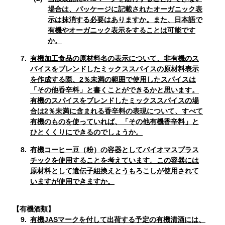
場合は、パッケージに記載されたオーガニック表
示は抹消する必要はありますか。また、日本語で
有機やオーガニック表示をすることは可能です
か。
7.
有機加工食品の原材料名の表示について、非有機のス
パイスをブレンドしたミックススパイスの原材料表示
を作成する際、2％未満の範囲で使用したスパイスは
「その他香辛料」と書くことができるかと思います。
有機のスパイスをブレンドしたミックススパイスの場
合は2％未満に含まれる香辛料の表現について、すべて
有機のものを使っていれば、「その他有機香辛料」と
ひとくくりにできるのでしょうか。
8.
有機コーヒー豆（粉）の容器としてバイオマスプラス
チックを使用することを考えています。この容器には
原材料として遺伝子組換えとうもろこしが使用されて
いますが使用できますか。
【有機酒類】
9.
有機JASマークを付して出荷する予定の有機清酒には、