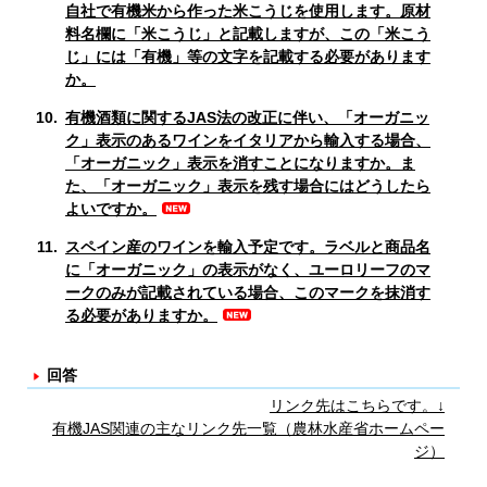
自社で有機米から作った米こうじを使用します。原材
料名欄に「米こうじ」と記載しますが、この「米こう
じ」には「有機」等の文字を記載する必要があります
か。
10.
有機酒類に関するJAS法の改正に伴い、「オーガニッ
ク」表示のあるワインをイタリアから輸入する場合、
「オーガニック」表示を消すことになりますか。ま
た、「オーガニック」表示を残す場合にはどうしたら
よいですか。
11.
スペイン産のワインを輸入予定です。ラベルと商品名
に「オーガニック」の表示がなく、ユーロリーフのマ
ークのみが記載されている場合、このマークを抹消す
る必要がありますか。
回答
リンク先はこちらです。↓
有機JAS関連の主なリンク先一覧（農林水産省ホームペー
ジ）