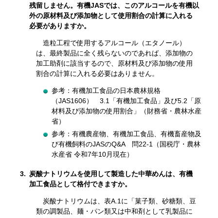
残留しません。有機JASでは、このアルコールを有機以
外の原材料及び添加物として使用割合の計算に入れる
必要がありますか。
造粒工程で使用するアルコール（エタノール）
は、最終製品に全く残らないのであれば、添加物の
加工助剤に該当するので、原材料及び添加物の使用
割合の計算に入れる必要はありません。
参考：有機加工食品の日本農林規格
（JAS1606） 3.1「有機加工食品」及び5.2「原
材料及び添加物の使用割合」（財務省・農林水産
省）
参考：有機農産物、有機加工食品、有機畜産物及
び有機飼料のJASのQ&A 問22-1（国税庁・農林
水産省
令和7年10月
現在）
3.
炭酸ナトリウムを使用して製造した中華めんは、有機
加工食品として格付できますか。
炭酸ナトリウムは、表A.1に「菓子類、砂糖類、豆
類の調製品、麺・パン類又は中和剤として乳製品に