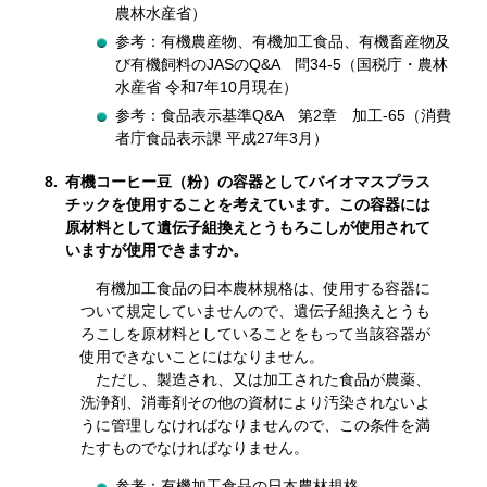
農林水産省）
参考：有機農産物、有機加工食品、有機畜産物及
び有機飼料のJASのQ&A 問34-5（国税庁・農林
水産省
令和7年10月
現在）
参考：食品表示基準Q&A 第2章 加工-65（消費
者庁食品表示課
平成27年3月
）
8.
有機コーヒー豆（粉）の容器としてバイオマスプラス
チックを使用することを考えています。この容器には
原材料として遺伝子組換えとうもろこしが使用されて
いますが使用できますか。
有機加工食品の日本農林規格は、使用する容器に
ついて規定していませんので、遺伝子組換えとうも
ろこしを原材料としていることをもって当該容器が
使用できないことにはなりません。
ただし、製造され、又は加工された食品が農薬、
洗浄剤、消毒剤その他の資材により汚染されないよ
うに管理しなければなりませんので、この条件を満
たすものでなければなりません。
参考：有機加工食品の日本農林規格