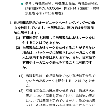
参考：有機農産物、有機加工食品、有機畜産物及
び有機飼料のJASのQ&A 問22-14（国税庁・農林
水産省
令和7年10月
現在）
6.
EU有機認証品のオーガニックベーキングパウダーの輸
入を検討しています。当該製品は、国内では食品添加
物に該当します。
有機同等性を利用して当該製品にJASマークを貼
付することはできますか。
当該製品にJASマークを貼付することができない
場合は、パッケージに記載されたオーガニック表
示は抹消する必要はありますか。また、日本語で
有機やオーガニック表示をすることは可能です
か。
当該製品は、食品添加物であり有機加工食品で
ないためJASマークを貼付することはできませ
ん。
有機加工食品の日本農林規格では、原材料名の
表示について基準を定めており、添加物の表示
については基準を定めていません。添加物の表
示は、食品表示基準や食品衛生法に従うことに