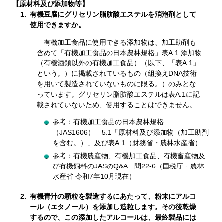
【原材料及び添加物等】
1.
有機豆腐にグリセリン脂肪酸エステルを消泡剤として
使用できますか。
有機加工食品に使用できる添加物は、加工助剤も
含めて「有機加工食品の日本農林規格」表A.1 添加物
（有機酒類以外の有機加工食品）（以下、「表A.1」
という。）に掲載されているもの（組換えDNA技術
を用いて製造されていないものに限る。）のみとな
っています。グリセリン脂肪酸エステルは表A.1に記
載されていないため、使用することはできません。
参考：有機加工食品の日本農林規格
（JAS1606） 5.1「原材料及び添加物（加工助剤
を含む。）」及び表A.1（財務省・農林水産省）
参考：有機農産物、有機加工食品、有機畜産物及
び有機飼料のJASのQ&A 問22-6（国税庁・農林
水産省
令和7年10月
現在）
2.
有機青汁の顆粒を製造するにあたって、粉末にアルコ
ール（エタノール）を添加し造粒します。その後乾燥
するので、この添加したアルコールは、最終製品には