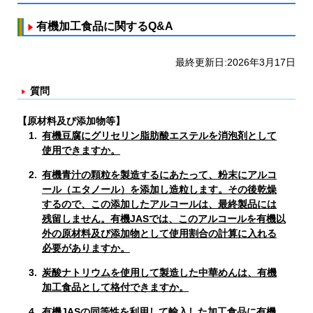
有機加工食品に関するQ&A
最終更新日:
2026年3月17日
質問
【原材料及び添加物等】
1.
有機豆腐にグリセリン脂肪酸エステルを消泡剤として
使用できますか。
2.
有機青汁の顆粒を製造するにあたって、粉末にアルコ
ール（エタノール）を添加し造粒します。その後乾燥
するので、この添加したアルコールは、最終製品には
残留しません。有機JASでは、このアルコールを有機以
外の原材料及び添加物として使用割合の計算に入れる
必要がありますか。
3.
炭酸ナトリウムを使用して製造した中華めんは、有機
加工食品として格付できますか。
4.
有機JASの同等性を利用して輸入した加工食品に有機