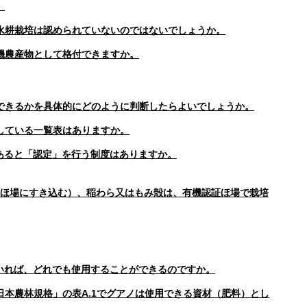
。
水耕栽培は認められていないのではないでしょうか。
機農産物として格付できますか。
できるかを具体的にどのように判断したらよいでしょうか。
している一覧表はありますか。
あると「認定」を行う制度はありますか。
ほ場にすき込む）、稲わら又はもみ殻は、有機認証ほ場で栽培
いれば、どれでも使用することができるのですか。
本農林規格」の表A.1でグアノは使用できる資材（肥料）とし