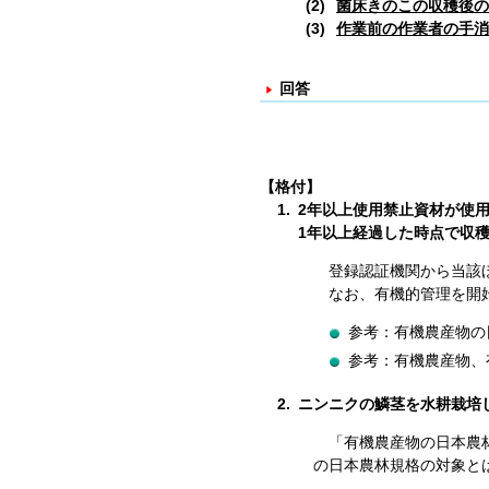
菌床きのこの収穫後の
作業前の作業者の手消
回答
【格付】
1.
2年以上使用禁止資材が使
1年以上経過した時点で収
登録認証機関から当該
なお、有機的管理を開
参考：有機農産物の日
参考：有機農産物、
2.
ニンニクの鱗茎を水耕栽培
「有機農産物の日本農
の日本農林規格の対象と