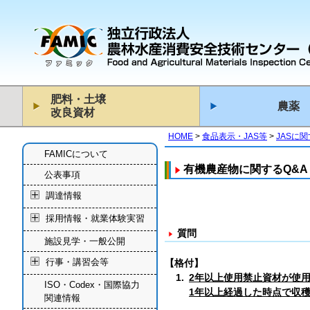
肥料・土壌
農薬
改良資材
HOME
食品表示・JAS等
JASに
FAMICについて
有機農産物に関するQ&A
公表事項
調達情報
採用情報・就業体験実習
質問
施設見学・一般公開
行事・講習会等
【格付】
1.
2年以上使用禁止資材が使
ISO・Codex・国際協力
1年以上経過した時点で収
関連情報