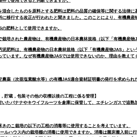
条件で使用できると判断できますか。
を混合したものを原料とする肥料は肥料の品質の確保等に関する法律に
料に移行する改正が行われたと聞きました。このことにより、有機農産
ASの肥料として使用できますか。
で栽培された農産物は、有機農産物の日本農林規格（以下「有機農産物J
汚泥肥料は、有機農産物の日本農林規格（以下「有機農産物JAS」とい
っています。なぜ有機農産物JASでは使用できないのか、理由を教えて
定農薬（次亜塩素酸水等）の有機JAS適合資材証明書の発行を求められ
，貯蔵，包装その他の収穫以後の工程に係る管理】
の付いたバナナやキウイフルーツを倉庫に保管して、エチレンガスで追熟
床きのこ栽培の以下の工程の消毒等に使用することを考えています。
ールハウス内の栽培棚の消毒に使用できますか。消毒は菌床搬入前に行