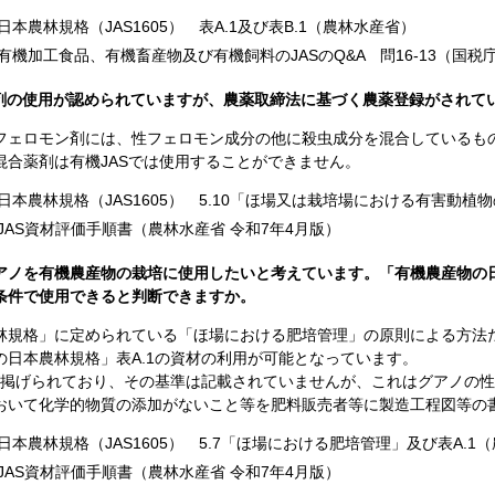
本農林規格（JAS1605） 表A.1及び表B.1（農林水産省）
機加工食品、有機畜産物及び有機飼料のJASのQ&A 問16-13（国
ン剤の使用が認められていますが、農薬取締法に基づく農薬登録がされて
フェロモン剤には、性フェロモン成分の他に殺虫成分を混合しているも
混合薬剤は有機JASでは使用することができません。
本農林規格（JAS1605） 5.10「ほ場又は栽培場における有害動植
JAS資材評価手順書（農林水産省
令和7年4月
版）
アノを有機農産物の栽培に使用したいと考えています。「有機農産物の日
条件で使用できると判断できますか。
林規格」に定められている「ほ場における肥培管理」の原則による方法
の日本農林規格」表A.1の資材の利用が可能となっています。
ノが掲げられており、その基準は記載されていませんが、これはグアノの
おいて化学的物質の添加がないこと等を肥料販売者等に製造工程図等の
本農林規格（JAS1605） 5.7「ほ場における肥培管理」及び表A.1
JAS資材評価手順書（農林水産省
令和7年4月
版）