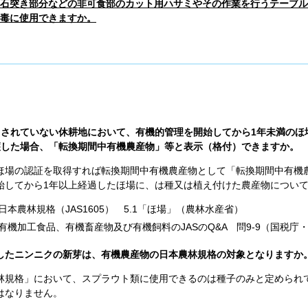
石突き部分などの非可食部のカット用ハサミやその作業を行うテーブル
毒に使用できますか。
用されていない休耕地において、有機的管理を開始してから1年未満のほ
穫した場合、「転換期間中有機農産物」等と表示（格付）できますか。
ほ場の認証を取得すれば転換期間中有機農産物として「転換期間中有機
始してから1年以上経過したほ場に、は種又は植え付けた農産物につい
本農林規格（JAS1605） 5.1「ほ場」（農林水産省）
有機加工食品、有機畜産物及び有機飼料のJASのQ&A 問9-9（国税庁
したニンニクの新芽は、有機農産物の日本農林規格の対象となりますか
林規格」において、スプラウト類に使用できるのは種子のみと定められ
はなりません。