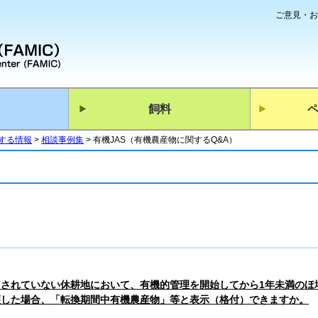
ご意見・お
飼料
関する情報
相談事例集
有機JAS（有機農産物に関するQ&A）
用されていない休耕地において、有機的管理を開始してから1年未満のほ
穫した場合、「転換期間中有機農産物」等と表示（格付）できますか。