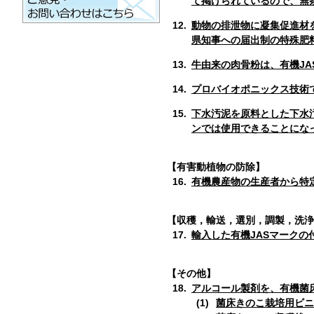
て掲げられているので、無
12.
動物の排泄物に凝集促進材
県知事への届出制の特殊肥
13.
牛由来の肉骨粉は、有機J
14.
プロバイオポニックス技術
15.
下水汚泥を原料とした下水
ンでは使用できることにな
【有害動植物の防除】
16.
有機農産物の生産者から特
【収穫，輸送，選別，調製，洗浄
17.
輸入した有機JASマーク
【その他】
18.
アルコール製剤を、有機菌
菌床きのこ栽培用ビニ