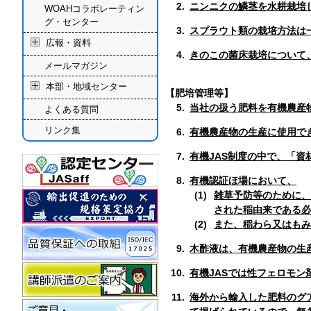
2.
ニンニクの鱗茎を水耕栽培
WOAHコラボレーティン
グ・センター
3.
スプラウト類の栽培方法は
広報・資料
4.
きのこの菌床栽培について
メールマガジン
本部・地域センター
【肥培管理等】
5.
当社の扱う肥料を有機農産
よくある質問
リンク集
6.
有機農産物の生産に使用で
7.
有機JAS制度の中で、「
8.
有機認証ほ場において、
雑草予防等のために、
された稲由来である必
また、稲わら又はもみ
9.
木酢液は、有機農産物の生
10.
有機JASでは性フェロモ
11.
海外から輸入した肥料のグ