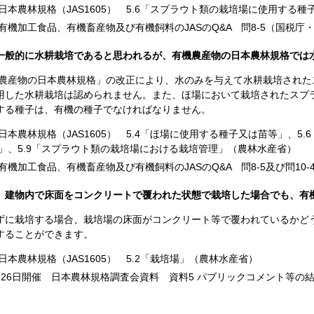
本農林規格（JAS1605） 5.6「スプラウト類の栽培場に使用する
有機加工食品、有機畜産物及び有機飼料のJASのQ&A 問8-5（国税庁
一般的に水耕栽培であると思われるが、有機農産物の日本農林規格では
農産物の日本農林規格」の改正により、水のみを与えて水耕栽培された
用した水耕栽培は認められません。また、ほ場において栽培されたスプ
する種子は、有機の種子でなければなりません。
本農林規格（JAS1605） 5.4「ほ場に使用する種子又は苗等」、5
」、5.9「スプラウト類の栽培場における栽培管理」（農林水産省）
機加工食品、有機畜産物及び有機飼料のJASのQ&A 問8-5及び問10
、建物内で床面をコンクリートで覆われた状態で栽培した場合でも、有
ずに栽培する場合、栽培場の床面がコンクリート等で覆われているかど
することができます。
本農林規格（JAS1605） 5.2「栽培場」（農林水産省）
26日
開催 日本農林規格調査会資料 資料5 パブリックコメント等の