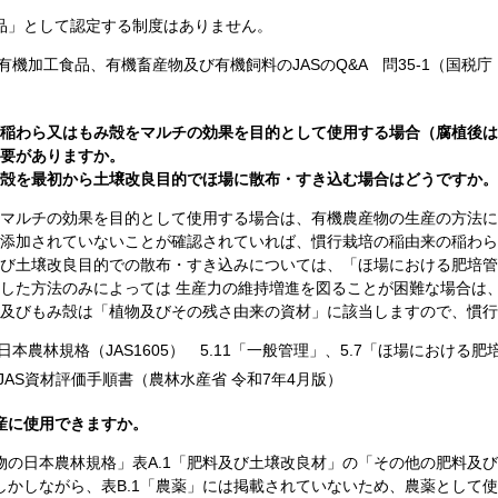
品」として認定する制度はありません。
有機加工食品、有機畜産物及び有機飼料のJASのQ&A 問35-1（国税
稲わら又はもみ殻をマルチの効果を目的として使用する場合（腐植後は
要がありますか。
殻を最初から土壌改良目的でほ場に散布・すき込む場合はどうですか。
マルチの効果を目的として使用する場合は、有機農産物の生産の方法に
添加されていないことが確認されていれば、慣行栽培の稲由来の稲わら
び土壌改良目的での散布・すき込みについては、「ほ場における肥培管
した方法のみによっては 生産力の維持増進を図ることが困難な場合は、
及びもみ殻は「植物及びその残さ由来の資材」に該当しますので、慣行
本農林規格（JAS1605） 5.11「一般管理」、5.7「ほ場における肥
JAS資材評価手順書（農林水産省
令和7年4月
版）
産に使用できますか。
物の日本農林規格」表A.1「肥料及び土壌改良材」の「その他の肥料及
しかしながら、表B.1「農薬」には掲載されていないため、農薬として