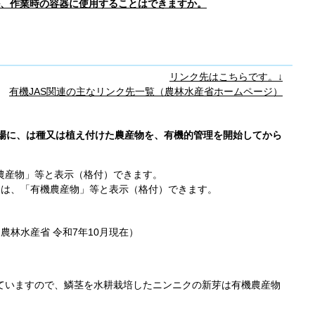
、作業時の容器に使用することはできますか。
リンク先はこちらです。↓
有機JAS関連の主なリンク先一覧（農林水産省ホームページ）
場に、は種又は植え付けた農産物を、有機的管理を開始してから
農産物」等と表示（格付）できます。
ては、「有機農産物」等と表示（格付）できます。
・農林水産省
令和7年10月
現在）
。
ていますので、鱗茎を水耕栽培したニンニクの新芽は有機農産物