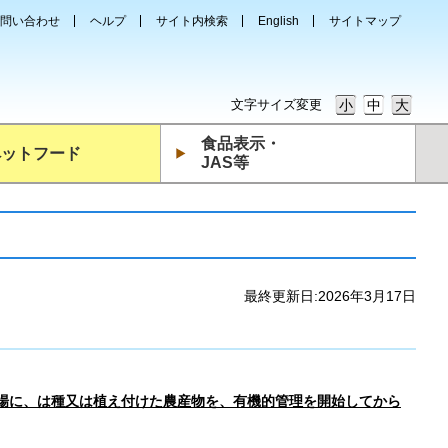
問い合わせ
ヘルプ
サイト内検索
English
サイトマップ
文字サイズ変更
小
中
大
食品表示・
ペットフード
JAS等
最終更新日:
2026年3月17日
場に、は種又は植え付けた農産物を、有機的管理を開始してから