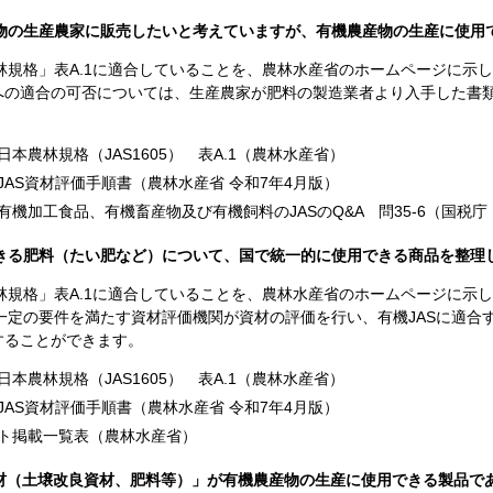
物の生産農家に販売したいと考えていますが、有機農産物の生産に使用
林規格」表A.1に適合していることを、農林水産省のホームページに示し
Sへの適合の可否については、生産農家が肥料の製造業者より入手した書
本農林規格（JAS1605） 表A.1（農林水産省）
JAS資材評価手順書（農林水産省
令和7年4月
版）
有機加工食品、有機畜産物及び有機飼料のJASのQ&A 問35-6（国税
きる肥料（たい肥など）について、国で統一的に使用できる商品を整理
林規格」表A.1に適合していることを、農林水産省のホームページに示し
一定の要件を満たす資材評価機関が資材の評価を行い、有機JASに適合
することができます。
本農林規格（JAS1605） 表A.1（農林水産省）
JAS資材評価手順書（農林水産省
令和7年4月
版）
ト掲載一覧表（農林水産省）
資材（土壌改良資材、肥料等）」が有機農産物の生産に使用できる製品で