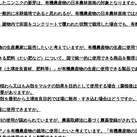
したニンニクの新芽は、有機農産物の日本農林規格の対象となりますか
一般的に水耕栽培であると思われるが、有機農産物の日本農林規格では
、建物内で床面をコンクリートで覆われた状態で栽培した場合でも、有
物の生産農家に販売したいと考えていますが、有機農産物の生産に使用
きる肥料（たい肥など）について、国で統一的に使用できる商品を整理
資材（土壌改良資材、肥料等）」が有機農産物の生産に使用できる製品で
稲わら又はもみ殻をマルチの効果を目的として使用する場合（腐植後は
要がありますか。
殻を最初から土壌改良目的でほ場に散布・すき込む場合はどうですか。
産に使用できますか。
ン剤の使用が認められていますが、農薬取締法に基づく農薬登録がされて
アノを有機農産物の栽培に使用したいと考えています。「有機農産物の日