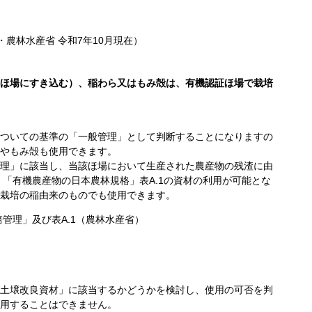
庁・農林水産省
令和7年10月
現在）
ほ場にすき込む）、稲わら又はもみ殻は、有機認証ほ場で栽培
ついての基準の「一般管理」として判断することになりますの
やもみ殻も使用できます。
理」に該当し、当該ほ場において生産された農産物の残渣に由
「有機農産物の日本農林規格」表A.1の資材の利用が可能とな
栽培の稲由来のものでも使用できます。
培管理」及び表A.1（農林水産省）
び土壌改良資材」に該当するかどうかを検討し、使用の可否を判
使用することはできません。