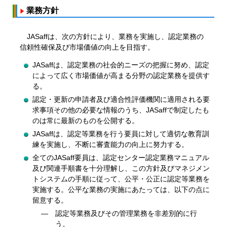
業務方針
JASaffは、次の方針により、業務を実施し、認定業務の
信頼性確保及び市場価値の向上を目指す。
JASaffは、認定業務の社会的ニーズの把握に努め、認定
によって広く市場価値が高まる分野の認定業務を提供す
る。
認定・更新の申請者及び適合性評価機関に適用される要
求事項その他の必要な情報のうち、JASaffで制定したも
のは常に最新のものを公開する。
JASaffは、認定等業務を行う要員に対して適切な教育訓
練を実施し、不断に審査能力の向上に努力する。
全てのJASaff要員は、認定センター認定業務マニュアル
及び関連手順書を十分理解し、この方針及びマネジメン
トシステムの手順に従って、公平・公正に認定等業務を
実施する。公平な業務の実施にあたっては、以下の点に
留意する。
認定等業務及びその管理業務を非差別的に行
う。