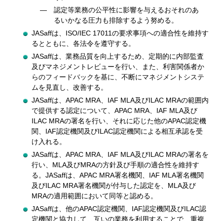
認定等業務の公平性に影響を与えるおそれのあ
るいかなる圧力も排除するよう努める。
JASaffは、ISO/IEC 17011の要求事項への適合性を維持す
るとともに、各法令を遵守する。
JASaffは、業務品質を向上するため、定期的に内部監査
及びマネジメントレビューを行い、また、利害関係者か
らのフィードバックを基に、不断にマネジメントシステ
ムを見直し、改善する。
JASaffは、APAC MRA、IAF MLA及びILAC MRAの範囲内
で提供する認定について、APAC MRA、IAF MLA及び
ILAC MRAの署名を行い、それに応じた他のAPAC認定機
関、IAF認定機関及びILAC認定機関による相互承認を受
け入れる。
JASaffは、APAC MRA、IAF MLA及びILAC MRAの署名を
行い、MLA及びMRAの方針及び手順の適合性を維持す
る。JASaffは、APAC MRA署名機関、IAF MLA署名機関
及びILAC MRA署名機関が付与した認定を、MLA及び
MRAの適用範囲において同等と認める。
JASaffは、他のAPAC認定機関、IAF認定機関及びILAC認
定機関と協力して、互いの業務を利用することで、重複