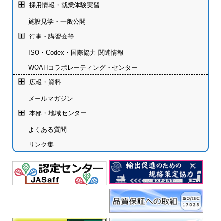
採用情報・就業体験実習
施設見学・一般公開
行事・講習会等
ISO・Codex・国際協力 関連情報
WOAHコラボレーティング・センター
広報・資料
メールマガジン
本部・地域センター
よくある質問
リンク集