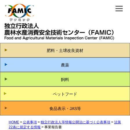
肥料・土壌改良資材
農薬
飼料
ペットフード
食品表示・JAS等
HOME
公表事項
独立行政法人等情報公開法に基づく公表事項
法第
22条に規定する情報
事業報告書