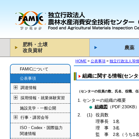
肥料・土壌
農薬
改良資材
HOME
公表事項
独立行政法人等
FAMICについて
組織に関する情報(センタ
公表事項
調達情報
（センターの役員の数、氏名、役職、任
採用情報・就業体験実習
センターの組織の概要
組織図
（PDF:230KB
施設見学・一般公開
役員数
行事・講習会等
理事長 1名
ISO・Codex・国際協力
理 事 3名
関連情報
監 事 2名（うち1