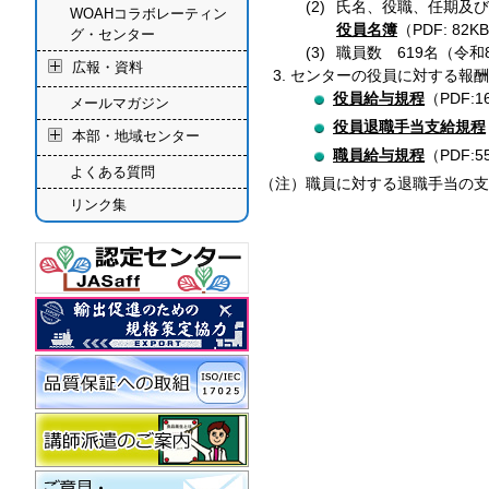
氏名、役職、任期及び
WOAHコラボレーティン
役員名簿
（PDF: 82K
グ・センター
職員数 619名（
令和
広報・資料
センターの役員に対する報酬
役員給与規程
（PDF:1
メールマガジン
役員退職手当支給規程
本部・地域センター
職員給与規程
（PDF:5
よくある質問
（注）職員に対する退職手当の支
リンク集