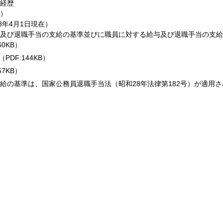
経歴
B）
8年4月1日
現在）
及び退職手当の支給の基準並びに職員に対する給与及び退職手当の支給
60KB）
（PDF:144KB）
57KB）
給の基準は、国家公務員退職手当法（昭和28年法律第182号）が適用