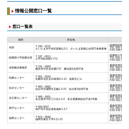
情報公開窓口一覧
窓口一覧表
場所
所在地
窓口
総務部総務課情
〒330－9731
本部
TEL 050-3797-1
さいたま市中央区新都心2-1 さいたま新都心合同庁舎検査棟
FAX 048-600-2
総務部小平総務
〒187－0011
総務部小平総務分室
TEL 050-3797-1
小平市鈴木町2-772
FAX 042-385-3
業務管理課庶務
〒231－0003
本部横浜事務所
TEL 050-3797-2
横浜市中区北仲通5-57 横浜第2合同庁舎
FAX 045-201-7
業務管理課庶務
〒001－0010
札幌センター
TEL 050-3797-1
札幌市北区北10条西4-1-13 道新北ビル
FAX 011-757-53
業務管理課庶務
〒983－0842
仙台センター
TEL 050-3797-1
仙台市宮城野区五輪1-3-15 仙台第3合同庁舎
FAX 022-293-3
業務管理課庶務
〒460－0001
名古屋センター
TEL 050-3797-1
名古屋市中区三の丸1-2-2 名古屋農林総合庁舎2号館
FAX 052-232-2
業務管理課庶務
〒650-0047
神戸センター
TEL 050-3797-1
神戸市中央区港島南町1-3-7
FAX 078-304-7
業務管理課庶務
〒813－0044
福岡センター
TEL 050-3797-1
福岡市東区千早3-11-15
FAX 092-682-2