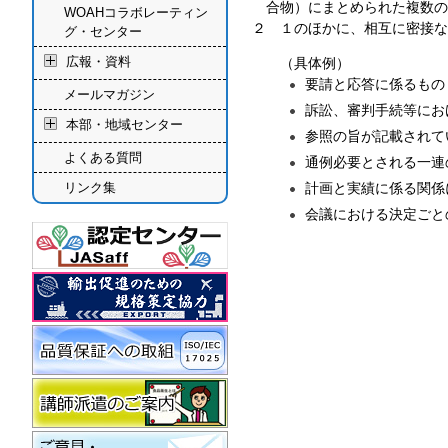
合物）にまとめられた複数の
WOAHコラボレーティン
２ １のほかに、相互に密接な
グ・センター
広報・資料
（具体例）
要請と応答に係るもの
メールマガジン
訴訟、審判手続等にお
本部・地域センター
参照の旨が記載されて
よくある質問
通例必要とされる一連
リンク集
計画と実績に係る関係
会議における決定ごと