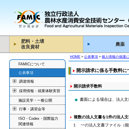
肥料・土壌
農薬
改良資材
HOME
公表事項
個人情報の保護
FAMICについて
開示請求に係る手数料に
公表事項
調達情報
開示請求手数料
採用情報・就業体験実習
書面による場合は、法人文書
施設見学・一般公開
行事・講習会等
複数の法人文書を1件の法人文
ISO・Codex・国際協力
関連情報
１ 一の法人文書ファイル（能