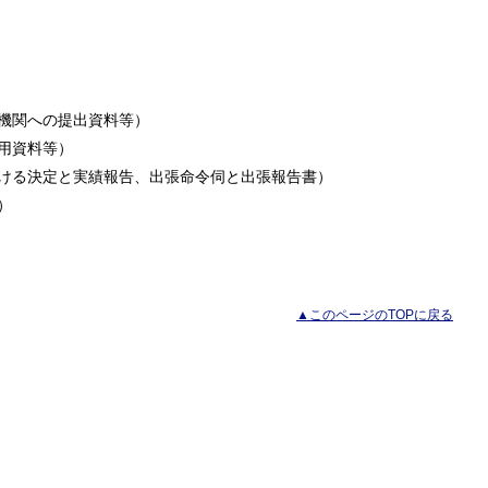
機関への提出資料等）
用資料等）
ける決定と実績報告、出張命令伺と出張報告書）
）
▲このページのTOPに戻る