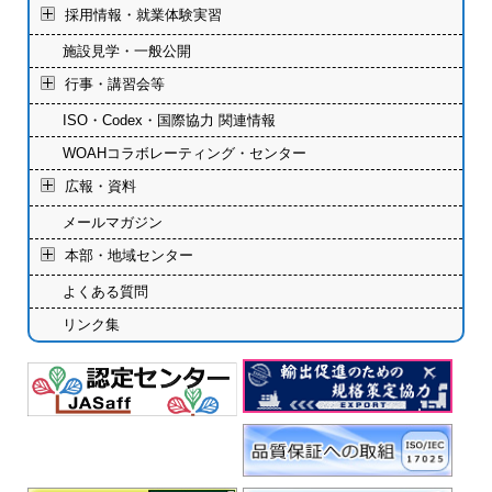
採用情報・就業体験実習
施設見学・一般公開
行事・講習会等
ISO・Codex・国際協力 関連情報
WOAHコラボレーティング・センター
広報・資料
メールマガジン
本部・地域センター
よくある質問
リンク集