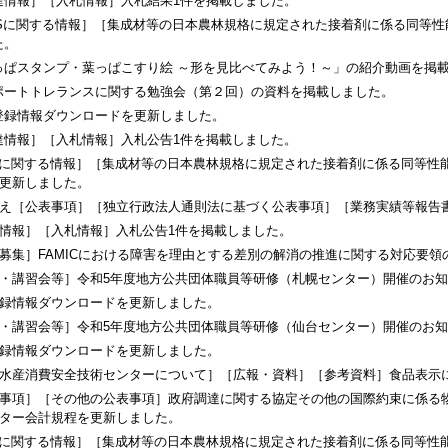
達情報］［入札情報］入札結果1件を掲載しました。
ASに関する情報］［集成材等の日本農林規格に規定された接着剤に係る同等
た。
っぱスタンプ・葉っぱこすり絵 ～形を見比べてみよう！～」の紹介動画を掲
ポートトレランスに関する勉強会（第２回）の資料を掲載しました。
登録情報ダウンロードを更新しました。
達情報］［入札情報］入札公告1件を掲載しました。
Sに関する情報］［集成材等の日本農林規格に規定された接着剤に係る同等性
更新しました。
え［公表事項］［独立行政法人通則法に基づく公表事項］［業務実績等報告
情報］［入札情報］入札公告1件を掲載しました。
募集］FAMICにおける障害を理由とする差別の解消の推進に関する対応要
・講習会等］令和5年度地方公共団体職員等研修（札幌センター）開催のお
録情報ダウンロードを更新しました。
・講習会等］令和5年度地方公共団体職員等研修（仙台センター）開催のお
録情報ダウンロードを更新しました。
水産消費安全技術センターについて］［広報・資料］［参考資料］食品表示
事項］［その他の公表事項］政府調達に関する協定その他の国際約束に係る
ター会計規程を更新しました。
Sに関する情報］［集成材等の日本農林規格に規定された接着剤に係る同等性