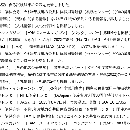
検査に係る試験結果の公表を更新しました。
事・講習会等］令和5年度地方公共団体職員等研修（札幌センター）開催の募
達情報］［契約に関する情報］令和5年7月分の契約に係る情報を掲載しました
達情報］［入札情報］入札公告1件を掲載しました。
ールマガジン］［FAMICメールマガジン］［バックナンバー］第984号を掲載
え［広報誌］大きな目小さな目2023年夏号（No.73）のP.3、P.4の差替え
glish］［JAS］「風味調味料JAS（JAS0310）」の英訳版を掲載しました。
事・講習会等］令和5年度地方公共団体職員等研修（神戸センター）開催の募
登録情報ダウンロードを更新しました。
表事項］［その他の公表事項］［業務実績レポート］令和4年度業務実績レポ
料関係試験法等］植物に対する害に関する栽培試験の方法・解説(2022)の一
達情報］［入札情報］入札結果2件を掲載しました。
用情報・インターンシップ］［令和6年度採用案内］国家公務員採用一般職試
センター］NITE認定センター（IAJapan）認定制度創設30周年特設サイ
センター］JASaffは、2023年8月7日付けで製品認証分野（ISO/IEC 170
事・講習会等］令和5年度地方公共団体職員等研修（名古屋センター）開催の
事・講習会等］FAMIC 農薬検査部でのミニイベントの募集を締め切りました
ールマガジン］［FAMICメールマガジン］［バックナンバー］第982、983号