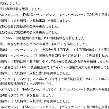
更新しました。
失効農薬情報を更新しました。
ールマガジン］［FAMICメールマガジン］［バックナンバー］第981号を掲載
達情報］［入札情報］入札結果2件を掲載しました。
検査に係る試験結果の公表を更新しました。
検査に係る試験結果の公表を更新しました。
O・Codex・国際協力関連情報］ISO関連情報を更新しました。
誌］大きな目小さな目2023年夏号（No.73）を掲載しました。
用情報・インターンシップ］［令和6年度採用案内］［採用面接情報］【大卒
用情報・インターンシップ］国家公務員OPENゼミ第２弾～【文理対象】秋の
達情報］［契約に関する情報］令和5年6月分の契約に係る情報を掲載しました
事・講習会等］FAMIC 農薬検査部でミニイベント開催のお知らせを掲載しま
達情報］［入札情報］入札公告1件を掲載しました。
センター］JASaffは、2023年7月21日付けで製品認証分野（ISO/IEC 17
A（国際相互承認協定）への申請中です。
ールマガジン］［FAMICメールマガジン］［バックナンバー］第980号を掲載
登録情報ダウンロードを更新しました。
達情報］［入札情報］入札中止1件を掲載しました。
ールマガジン］［FAMICメールマガジン］［バックナンバー］第979号を掲載