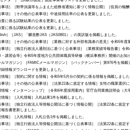
表事項］［附帯決議等をふまえた総務省通知に基づく情報公開］［役員の報酬
表事項］［その他の公表事項］中途採用比率の公表を更新しました。
検査に係る試験結果の公表を更新しました。
検査に係る試験結果の公表を更新しました。
glish］［JAS］「醸造酢JAS（JAS0801）」の英訳版を掲載しました。
表事項］［その他の公表事項］［業務に対する外部有識者の意見］令和5年度
表事項］［独立行政法人通則法に基づく公表事項］［業務実績等報告書］令和
事・講習会等］令和5年度地方公共団体職員等研修（横浜事務所）開催のお知
ールマガジン］［FAMICメールマガジン］［バックナンバー］第976号を掲載
登録情報ダウンロードを更新しました。
達情報］［契約に関する情報］令和5年5月分の契約に係る情報を掲載しました
表事項］［その他の公表事項］［法第22条に規定する情報］女性の職業選択
用情報・インターンシップ］［令和6年度採用案内］官庁合同業務説明会（大卒
達情報］［入札情報］入札結果1件を掲載しました。
表事項］［独立行政法人等情報公開法に基づく情報公開］［法第22条に規定
業報告書更新しました。
達情報］［入札情報］入札公告1件を掲載しました。
表事項］［独立行政法人等情報公開法に基づく公表事項］［法第22条に規定