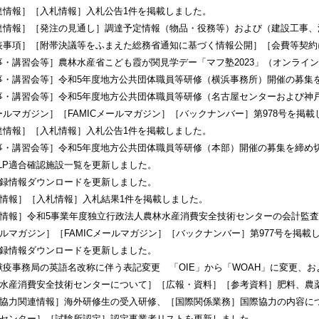
達情報］［入札情報］入札公告1件を掲載しました。
達情報］［発注の見通し］調達予定情報（物品・役務等）および（建設工事、
表事項］［附帯決議等をふまえた総務省通知に基づく情報公開］［会費等契約
事・講習会等］農林水産省こども霞が関見学デー「マフ塾2023」（オンライ
事・講習会等］令和5年度地方公共団体職員等研修（横浜事務所）開催の募集
事・講習会等］令和5年度地方公共団体職員等研修（名古屋センターおよび神
ールマガジン］［FAMICメールマガジン］［バックナンバー］第978号を掲載
達情報］［入札情報］入札公告1件を掲載しました。
事・講習会等］令和5年度地方公共団体職員等研修（本部）開催の募集を締め
LP適合確認施設一覧を更新しました。
録情報ダウンロードを更新しました。
情報］［入札情報］入札結果1件を掲載しました。
情報］令和5事業年度独立行政法人農林水産消費安全技術センターの会計監
ルマガジン］［FAMICメールマガジン］［バックナンバー］第977号を掲載
録情報ダウンロードを更新しました。
獣疫事務局の英語名改称に伴う表記変更 「OIE」から「WOAH」に変更、お
水産消費安全技術センターについて］［広報・資料］［参考資料］肥料、農
協力関連情報］海外研修生の受入研修、［国際関係業務］国際協力の内容に
センター］［試験所認定］認定事業者リストを更新しました。