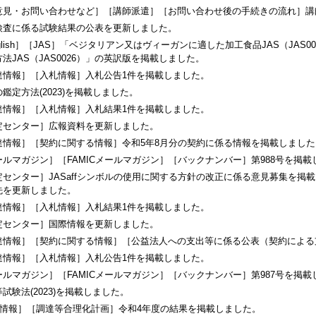
意見・お問い合わせなど］［講師派遣］［お問い合わせ後の手続きの流れ］講
検査に係る試験結果の公表を更新しました。
glish］［JAS］「ベジタリアン又はヴィーガンに適した加工食品JAS（J
法JAS（JAS0026）」の英訳版を掲載しました。
達情報］［入札情報］入札公告1件を掲載しました。
鑑定方法(2023)を掲載しました。
達情報］［入札情報］入札結果1件を掲載しました。
定センター］広報資料を更新しました。
達情報］［契約に関する情報］令和5年8月分の契約に係る情報を掲載しました
ールマガジン］［FAMICメールマガジン］［バックナンバー］第988号を掲載
定センター］JASaffシンボルの使用に関する方針の改正に係る意見募集を
先を更新しました。
達情報］［入札情報］入札結果1件を掲載しました。
定センター］国際情報を更新しました。
達情報］［契約に関する情報］［公益法人への支出等に係る公表（契約による
達情報］［入札情報］入札公告1件を掲載しました。
ールマガジン］［FAMICメールマガジン］［バックナンバー］第987号を掲載
試験法(2023)を掲載しました。
情報］［調達等合理化計画］令和4年度の結果を掲載しました。