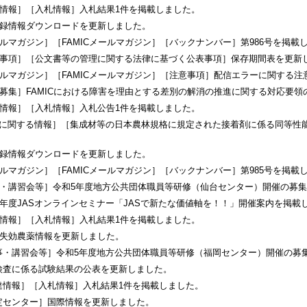
情報］［入札情報］入札結果1件を掲載しました。
録情報ダウンロードを更新しました。
ルマガジン］［FAMICメールマガジン］［バックナンバー］第986号を掲載
事項］［公文書等の管理に関する法律に基づく公表事項］保存期間表を更新
ルマガジン］［FAMICメールマガジン］［注意事項］配信エラーに関する注
募集］FAMICにおける障害を理由とする差別の解消の推進に関する対応要
情報］［入札情報］入札公告1件を掲載しました。
Sに関する情報］［集成材等の日本農林規格に規定された接着剤に係る同等性
録情報ダウンロードを更新しました。
ルマガジン］［FAMICメールマガジン］［バックナンバー］第985号を掲載
・講習会等］令和5年度地方公共団体職員等研修（仙台センター）開催の募
年度JASオンラインセミナー「JASで新たな価値軸を！！」開催案内を掲載
情報］［入札情報］入札結果1件を掲載しました。
失効農薬情報を更新しました。
事・講習会等］令和5年度地方公共団体職員等研修（福岡センター）開催の募
検査に係る試験結果の公表を更新しました。
達情報］［入札情報］入札結果1件を掲載しました。
定センター］国際情報を更新しました。