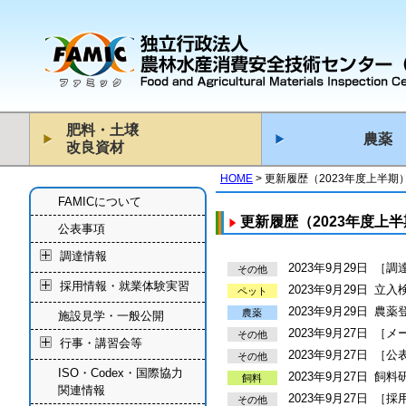
肥料・土壌
農薬
改良資材
HOME
更新履歴（2023年度上半期
FAMICについて
更新履歴（2023年度上
公表事項
調達情報
2023年9月29日
［調
その他
採用情報・就業体験実習
2023年9月29日
立入
ペット
2023年9月29日
農薬
農薬
施設見学・一般公開
2023年9月27日
［メ
その他
行事・講習会等
2023年9月27日
［公
その他
ISO・Codex・国際協力
2023年9月27日
飼料研
飼料
関連情報
2023年9月27日
［採
その他